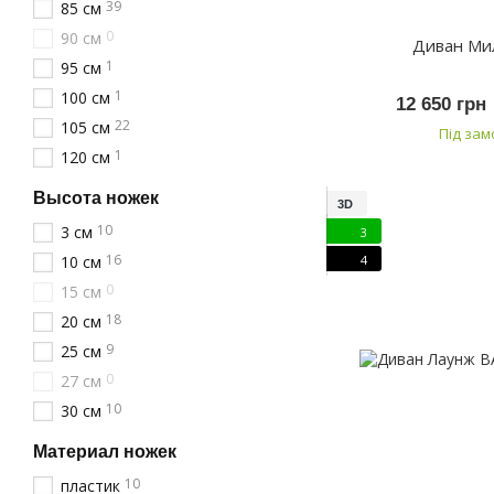
39
85 см
0
90 см
Диван Ми
1
95 см
1
100 см
12 650 грн
22
105 см
Під за
1
120 см
Высота ножек
3D
10
3 см
3
16
4
10 см
0
15 см
18
20 см
9
25 см
0
27 см
10
30 см
Материал ножек
10
пластик