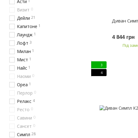
1
Асти
0
Визит
21
Дейли
Диван Сим
1
Капитоне
1
Лаундж
4 844 грн
3
Лофт
Під за
1
Милан
1
Мист
3
1
Найс
4
0
Наоми
1
Ореа
0
Перлор
4
Релакс
0
Ресто
0
Савини
0
Сансет
28
Симпл