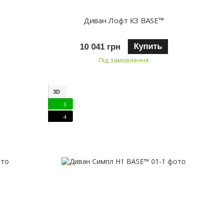
Диван Лофт К3 BASE™
Купить
10 041 грн
Під замовлення
3D
3
4