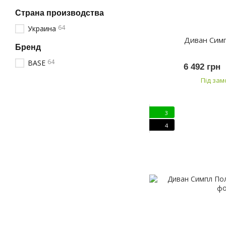
Страна производства
64
Украина
Диван Сим
Бренд
64
BASE
6 492 грн
Під за
3
4