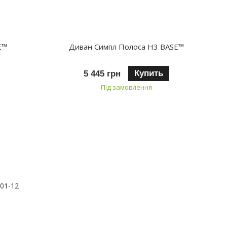
E™
Диван Симпл Полоса H3 BASE™
Купить
5 445 грн
Під замовлення