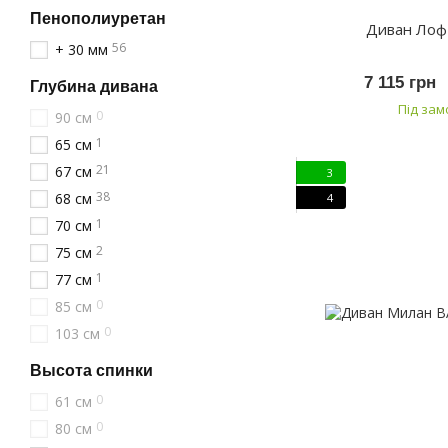
Пенополиуретан
Диван Лоф
56
+ 30 мм
7 115 грн
Глубина дивана
Під за
0
90 см
1
65 см
21
67 см
3
38
68 см
4
1
70 см
2
75 см
1
77 см
0
85 см
0
103 см
Высота спинки
0
61 см
0
80 см