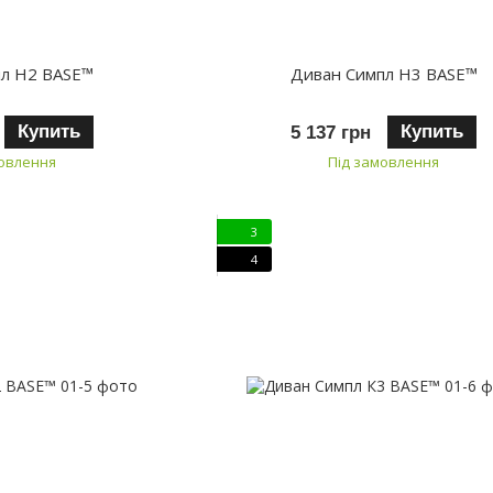
пл H2 BASE™
Диван Симпл H3 BASE™
Купить
Купить
5 137 грн
мовлення
Під замовлення
3
4