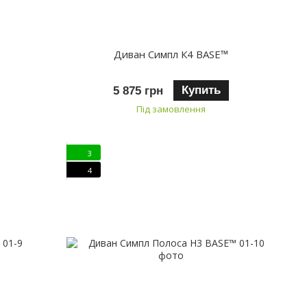
Диван Симпл К4 BASE™
Купить
5 875 грн
Під замовлення
3
4