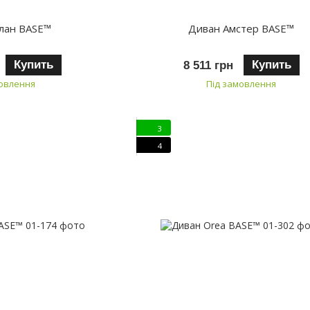
лан BASE™
Диван Амстер BASE™
Купить
Купить
8 511 грн
мовлення
Під замовлення
3
4