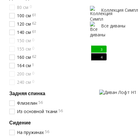
0
80 см
Коллекция Симпл
61
100 см
62
120 см
Все диваны
61
140 см
0
150 см
0
155 см
3
62
160 см
4
1
164 см
0
200 см
0
240 см
Задняя спинка
56
Флизелин
56
Из основной ткани
Сидение
56
На пружинах