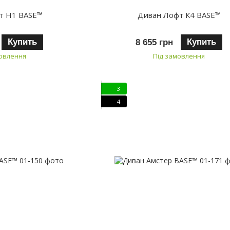
т Н1 BASE™
Диван Лофт К4 BASE™
Купить
Купить
8 655 грн
мовлення
Під замовлення
3
4