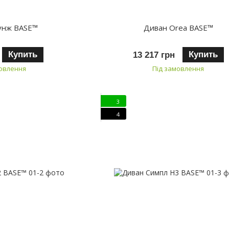
унж BASE™
Диван Orea BASE™
Купить
Купить
13 217 грн
мовлення
Під замовлення
3
4