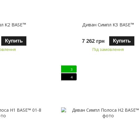
пл К2 BASE™
Диван Симпл К3 BASE™
Купить
Купить
7 262 грн
мовлення
Під замовлення
3
4