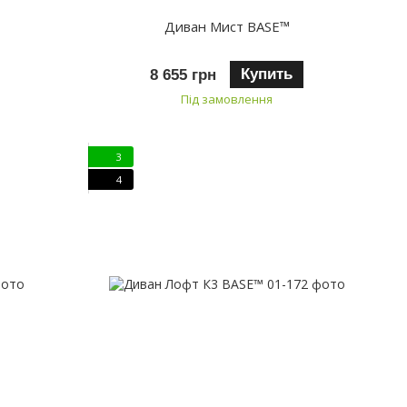
Диван Мист BASE™
Купить
8 655 грн
Під замовлення
3
4