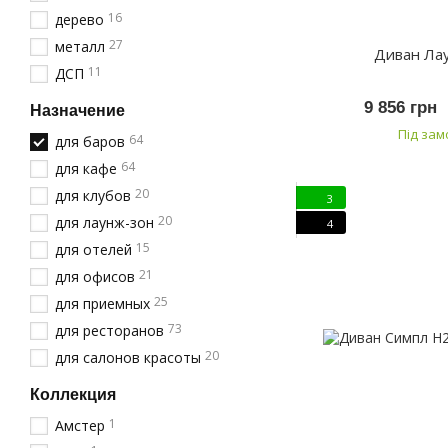
16
дерево
27
металл
Диван Ла
11
ДСП
9 856 грн
Назначение
Під за
64
для баров
64
для кафе
20
для клубов
3
20
для лаунж-зон
4
15
для отелей
21
для офисов
25
для приемных
73
для ресторанов
20
для салонов красоты
Коллекция
1
Амстер