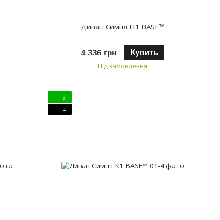
Диван Симпл H1 BASE™
Купить
4 336 грн
Під замовлення
3
4