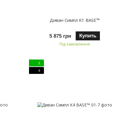
Диван Симпл К1 BASE™
Купить
5 875 грн
Під замовлення
3
4