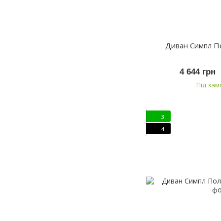
Диван Симпл П
4 644 грн
Під за
3
4