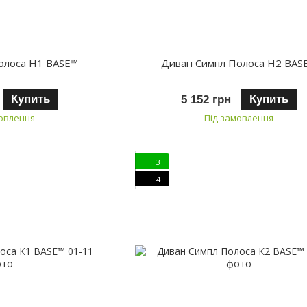
олоса H1 BASE™
Диван Симпл Полоса H2 BAS
Купить
Купить
5 152 грн
мовлення
Під замовлення
3
4