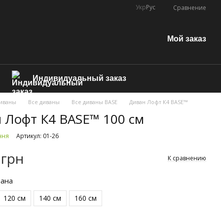
Укр
Рус
Сравнение
Мой заказ
Индивидуальный заказ
иваны
Все диваны
Все диваны BASE
Диван Лофт К4 BASE™
 Лофт К4 BASE™ 100 см
ння
Артикул: 01-26
 грн
К сравнению
вана
120 см
140 см
160 см