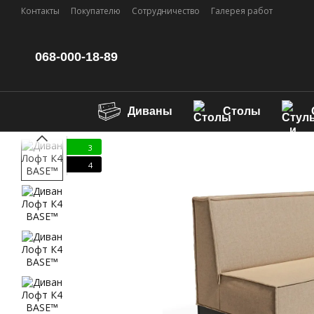
Перейти к основному контенту
Контакты
Покупателю
Сотрудничество
Галерея работ
068-000-18-89
Диваны
Столы
3
4