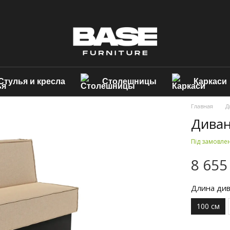
Стулья и кресла
Столешницы
Каркаси
Главная
Д
Диван
Під замовле
8 655
Длина ди
100 см