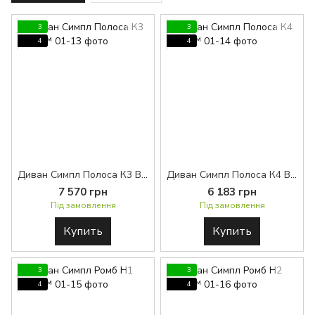
3
3
4
4
Диван Симпл Полоса К3 BASE™
Диван Симпл Полоса К4 BASE™
7 570 грн
6 183 грн
Під замовлення
Під замовлення
Купить
Купить
3
3
4
4