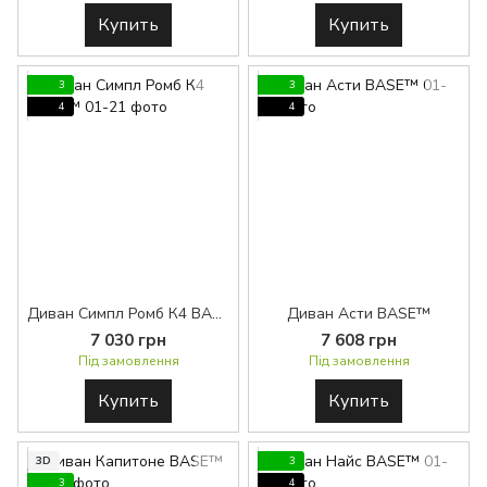
Купить
Купить
3
3
4
4
Диван Симпл Ромб К4 BASE™
Диван Асти BASE™
7 030 грн
7 608 грн
Під замовлення
Під замовлення
Купить
Купить
3D
3
3
4