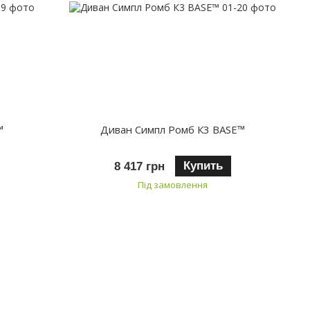
™
Диван Симпл Ромб К3 BASE™
Купить
8 417 грн
Під замовлення