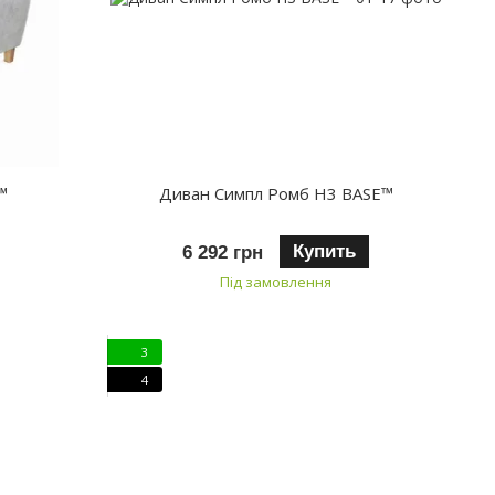
™
Диван Симпл Ромб H3 BASE™
Купить
6 292 грн
Під замовлення
3
4