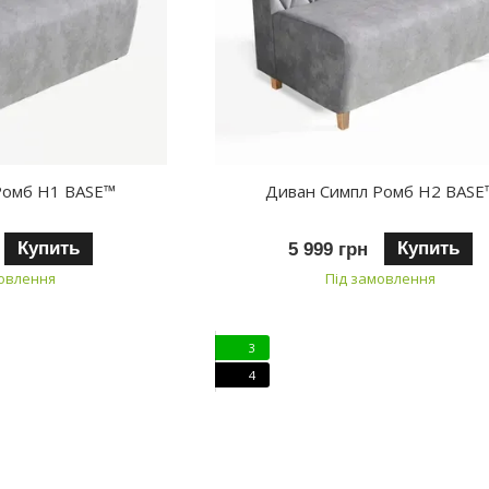
Ромб H1 BASE™
Диван Симпл Ромб H2 BASE
Купить
Купить
5 999 грн
мовлення
Під замовлення
3
4