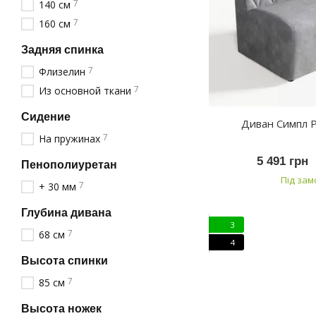
7
140 см
7
160 см
Задняя спинка
7
Флизелин
7
Из основной ткани
Сидение
Диван Симпл 
7
На пружинах
5 491 грн
Пенополиуретан
Під за
7
+ 30 мм
Глубина дивана
3
7
68 см
4
Высота спинки
7
85 см
Высота ножек