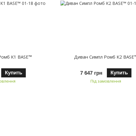
Ромб К1 BASE™
Диван Симпл Ромб К2 BASE
Купить
Купить
7 647 грн
мовлення
Під замовлення