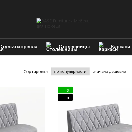
Стулья и кресла
Столешницы
Каркаси
Сортировка:
по популярности
сначала дешевле
3
4