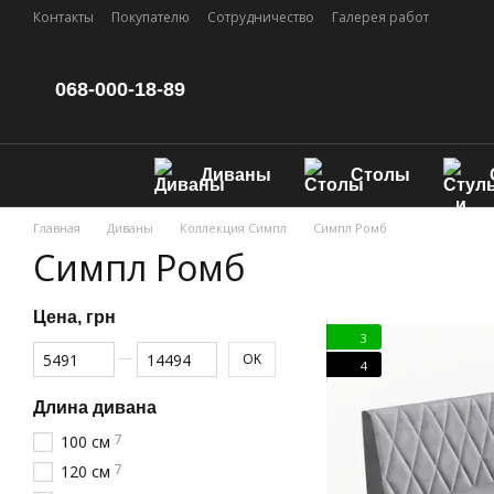
Перейти к основному контенту
Контакты
Покупателю
Сотрудничество
Галерея работ
068-000-18-89
Диваны
Столы
Главная
Диваны
Коллекция Симпл
Симпл Ромб
Симпл Ромб
Цена, грн
3
От Цена, грн
До Цена, грн
OK
4
Длина дивана
7
100 см
7
120 см