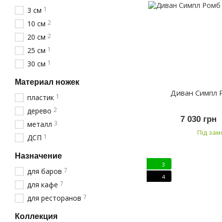
1
3 см
2
10 см
2
20 см
1
25 см
1
30 см
Материал ножек
Диван Симпл 
1
пластик
2
дерево
7 030 грн
3
металл
Під за
1
ДСП
Назначение
3
7
для баров
4
7
для кафе
7
для ресторанов
Коллекция