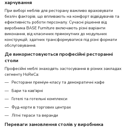
харчування
При виборі меблів для ресторану важливо враховувати
безліч факторів, що впливають на комфорт відвідувачів та
ефективність роботи персоналу. Сучасні рішення від
виробника BASE Furniture включають різні варіанти
виконання, від класичних прямокутних до модульних
конструкцій, здатних трансформуватися під різні формати
обслуговування.
Де використовуються професійні ресторанні
столи
Професійні меблі знаходять застосування в різних закладах
сегменту HoReCa:
Ресторани преміум-класу та демократичні кафе
Бари та кав'ярні
Готелі та готельні комплекси
Фуд-корти в торгових центрах
Літні тераси та веранди
Переваги замовлення столів у виробника