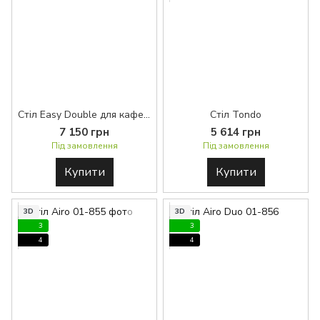
Стіл Easy Double для кафе та ресторанів BASE™
Стіл Tondo
7 150 грн
5 614 грн
Під замовлення
Під замовлення
Купити
Купити
3D
3D
3
3
4
4