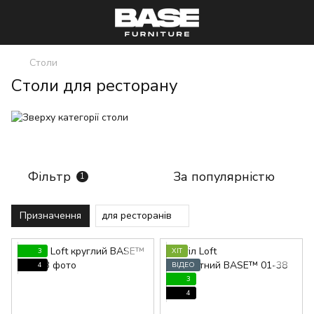
Столи
Столи для ресторану
Фільтр
За популярністю
1
Призначення
для ресторанів
3
ХІТ
4
ВІДЕО
3
4