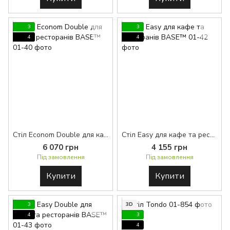
3
3
4
4
Стіл Econom Double для кафе і ресторанів BASE™
Стіл Easy для кафе та ресторанів BASE™
6 070 грн
4 155 грн
Під замовлення
Під замовлення
Купити
Купити
3
3D
4
3
4