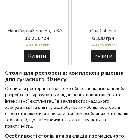
Напівбарний стіл Бодо BASE™
Стіл Colonna
19 211 грн
6 330 грн
Під замовлення
Під замовлення
Купити
Купити
Столи для ресторанів: комплексні рішення
для сучасного бізнесу
Столи для ресторанів являють собою спеціалізовані меблі,
розроблені з урахуванням підвищених навантажень та
інтенсивної експлуатації в закладах громадського
харчування. На відміну від побутових меблів, ресторанні
столи створюються з використанням особливих матеріалів і
технологій, що забезпечують їх довговічність та
практичність.
Особливості столів для закладів громадського