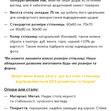
поліуретановий лак,
який не лише додає естетичний
вигляд, але й забезпечує додатковий захист поверхні.
Висота столу складає 75 см
, що робить його ідеальним
для комфортного використання відвідувачами щодня.
Стандартні розміри стільниць:
60х60 см, 70х70
см, 80х80 см, 90х90 см.
Колір стільниці
натуральний (базовий), також можна
обрати з палітри: дуб, венге, горіх, чорний +10% до
вартості. Також можна підібрати колір індивідуально по
фото.
*Ви можете замовити власні розміри стільниці. Наше
обладнання дозволяє виготовити будь-які розміри та
форму.
Звертаємо вашу увагу, що всі нові стільниці
відправляються БЕЗ розмітки і отворів!
Опора для столу:
Матеріал: Метал.
Надає столу міцності
та стабільності, сучасного вигляду.
Покриття:
порошкове, надійно захищає від корозії. Стійке