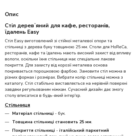
Опис
Стіл деревʼяний для кафе, ресторанів,
їдалень Easy
Стіл Easy виготовлений зі стійкої металевої опори та
стільниці з дерева буку товщиною 25 мм. Столи для HoReCa,
ресторанів, кафе та їдалень мають високий захист від впливу
вологи, оскільки їхня стільниця має спеціальне лакове
покриття. Для захисту від корозії металева основа
покривається порошковою фарбою. Замовити стіл можна в
різних формах і розмірах. Вибрати колір стільниці можна з
каталогу. Стіл стабільно виставляється на нерівній поверхні
завдяки регульованим ніжкам. Сучасний дизайн дає змогу
столу вписатися в будь-який інтер'єр.
Стільниця
Матеріал стільниці
- бук.
Товщина стільниці становить 25 мм
.
Покриття стільниці
-
італійський паркетний