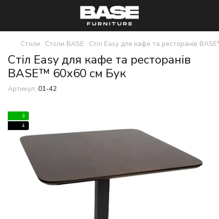
Столи
Столи BASE
Стіл Easy для кафе та ресторанів BAS
Стіл Easy для кафе та ресторанів
BASE™ 60х60 см Бук
Артикул:
01-42
3
4