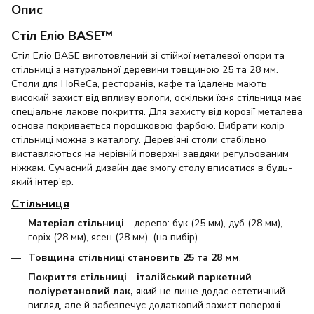
Опис
Стіл Еліо BASE™
Стіл Еліо BASE виготовлений зі стійкої металевої опори та
стільниці з натуральної деревини товщиною 25 та 28 мм.
Столи для HoReCa, ресторанів, кафе та їдалень мають
високий захист від впливу вологи, оскільки їхня стільниця має
спеціальне лакове покриття. Для захисту від корозії металева
основа покривається порошковою фарбою. Вибрати колір
стільниці можна з каталогу. Дерев'яні столи стабільно
виставляються на нерівній поверхні завдяки регульованим
ніжкам. Сучасний дизайн дає змогу столу вписатися в будь-
який інтер'єр.
Стільниця
Матеріал стільниці
- дерево: бук (25 мм), дуб (28 мм),
горіх (28 мм), ясен (28 мм). (на вибір)
Товщина стільниці становить
25 та 28
мм
.
Покриття стільниці
-
італійський паркетний
поліуретановий лак,
який не лише додає естетичний
вигляд, але й забезпечує додатковий захист поверхні.