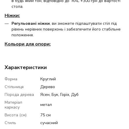
в будь який тон, відповідно до RAL +300 грн до вартості
стола.
Ніжки:
Регульовані ніжки
, ви зможете підлаштувати стіл під
рівень нерівних поверхонь і забезпечити його стабільне
положення.
Кольори для опори:
Характеристики
Форма
Круглий
Стільниця
Дерево
Порода дерева
Ясен, Бук, Горіх, Дуб
Матеріал
метал
каркасу
Висота (см)
75 см
Стиль
сучасний