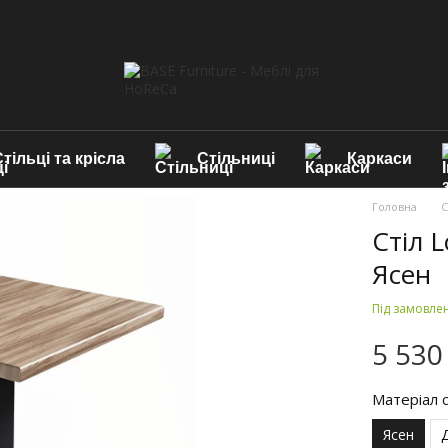
тільці та крісла
Стільниці
Каркаси
Головна
С
Стіл 
Ясен
Під замовле
5 530
Матеріал с
Ясен