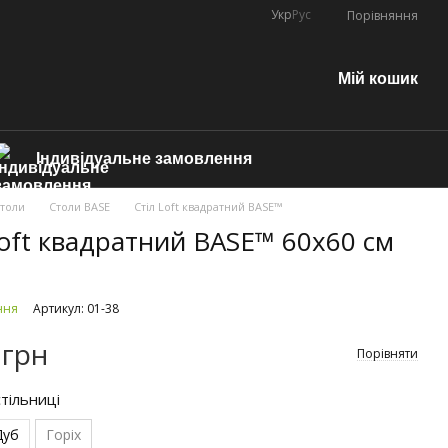
Укр
Рус
Порівняння
Мій кошик
Індивідуальне замовлення
толи
Столи BASE
Стіл Loft квадратний BASE™
Loft квадратний BASE™ 60х60 см
ння
Артикул: 01-38
 грн
Порівняти
тільниці
Дуб
Горіх