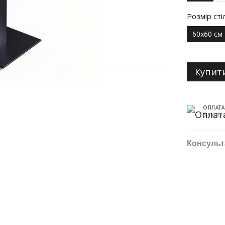
Розмір сті
60х60 см
Купит
ОПЛАТА
3 плате
Консульт