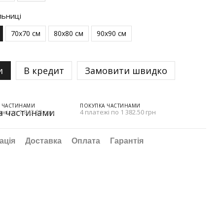
льниці
70х70 см
80х80 см
90х90 см
и
В кредит
Замовити швидко
 ЧАСТИНАМИ
ПОКУПКА ЧАСТИНАМИ
жі по 1 843.33 грн
4 платежі по 1 382.50 грн
ація
Доставка
Оплата
Гарантія