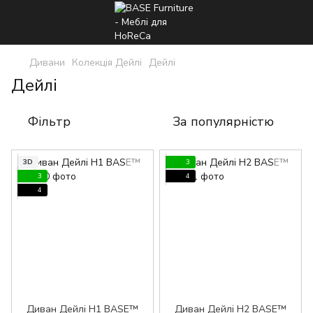
Дивани
Колекція Дейлі
Дейлі
Дейлі
Фільтр
За популярністю
3D
3
3
4
4
Диван Дейлі H1 BASE™
Диван Дейлі Н2 BASE™