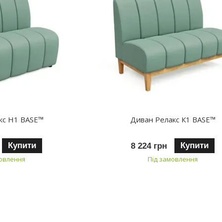
кс H1 BASE™
Диван Релакс К1 BASE™
Купити
Купити
8 224 грн
мовлення
Під замовлення