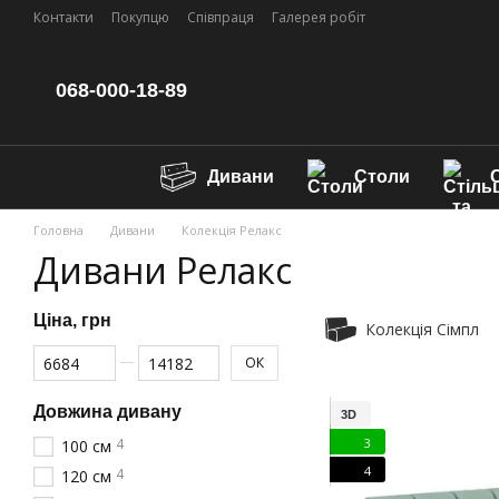
Перейти до основного контенту
Контакти
Покупцю
Співпраця
Галерея робіт
068-000-18-89
Дивани
Столи
С
Головна
Дивани
Колекція Релакс
Дивани Релакс
Ціна, грн
Колекція Сімпл
Від Ціна, грн
До Ціна, грн
ОК
Довжина дивану
3D
3
4
100 см
4
4
120 см