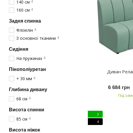
4
140 см
4
160 см
Задня спинка
4
Флізелін
4
З основної тканини
Сидіння
4
На пружинах
Пінополіуретан
Диван Рела
4
+ 30 мм
6 684 грн
Глибина дивану
Під за
4
68 см
Висота спинки
3
4
85 см
4
Висота ніжок