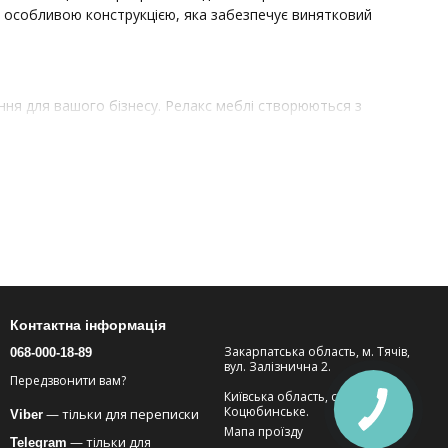
я особливою конструкцією, яка забезпечує винятковий
ння для вашого бізнесу. Релакс меблі створюються з
тіла
зних закладів:
Контактна інформація
Закарпатська область, м. Тячів,
068-000-18-89
вул. Залізнична 2.
Передзвонити вам?
Київська область, смт.
Коцюбинське.
— тільки для переписки
Viber
Мапа проїзду
— тільки для
Telegram