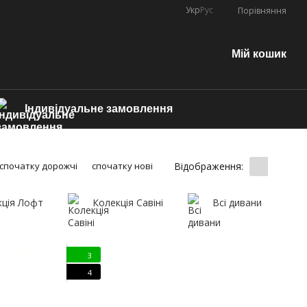
Укр
Рус
Порівняння
Мій кошик
Індивідуальне замовлення
Відображення:
спочатку дорожчі
спочатку нові
кція Лофт
Колекція Савіні
Всі дивани
3
4