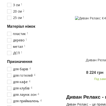
1
3 см
2
20 см
1
25 см
Матеріал ніжок
1
пластик
1
дерево
1
метал
1
ДСП
Диван Рела
Призначення
4
для барів
8 224 грн
4
для готелей
Під за
4
для кафе
4
для клубів
4
для лаунж-зон
Диван Релакс -
4
для приймалень
Диван Релакс – це премі