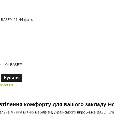
кс К4 BASE™
Купити
мовлення
 втілення комфорту для вашого закладу H
альна лінійка м'яких меблів від українського виробника BASE Fu