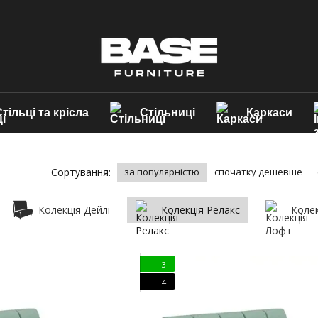
тільці та крісла
Стільниці
Каркаси
Сортування:
за популярністю
спочатку дешевше
Колекція Дейлі
Колекція Релакс
Коле
3
4