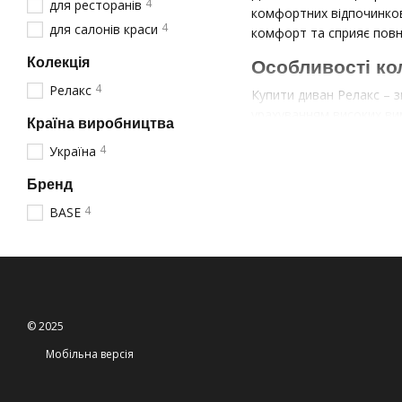
4
для ресторанів
комфортних відпочинков
4
для салонів краси
комфорт та сприяє повн
Колекція
Особливості кол
4
Релакс
Купити диван Релакс – з
урахуванням високих ви
Країна виробництва
Анатомічно правильн
4
Україна
Багатошаровий напов
Бренд
Посилений каркас, р
4
BASE
Спеціальна обробка 
Де використову
Завдяки своїм унікальни
Лаунж-зони преміаль
© 2025
СПА-салони та велн
Мобільна версія
Відпочинкові зони в 
VIP-кімнати кальянни