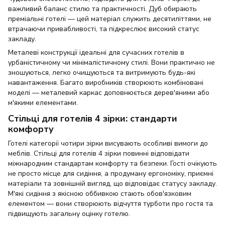
важливий баланс стилю та практичності. Дуб обирають
преміальні готелі — цей матеріал служить десятиліттями, не
втрачаючи привабливості, та підкреслює високий статус
закладу.
Металеві конструкції ідеальні для сучасних готелів в
урбаністичному чи мінімалістичному стилі. Вони практично не
зношуються, легко очищуються та витримують будь-які
навантаження. Багато виробників створюють комбіновані
моделі — металевий каркас доповнюється дерев'яними або
м'якими елементами.
Стільці для готелів 4 зірки: стандарти
комфорту
Готелі категорії чотири зірки висувають особливі вимоги до
меблів. Стільці для готелів 4 зірки повинні відповідати
міжнародним стандартам комфорту та безпеки. Гості очікують
не просто місце для сидіння, а продуману ергономіку, приємні
матеріали та зовнішній вигляд, що відповідає статусу закладу.
М'які сидіння з якісною оббивкою стають обов'язковим
елементом — вони створюють відчуття турботи про гостя та
підвищують загальну оцінку готелю.