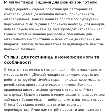
М'які чи тверді сидіння для різних зон готелю
Тверді дерев'яні сидіння практичні для ресторанів та
конференц-залів, де важлива легкість прибирання та
штабелювання. Вони гігієнічні та прості в обслуговуванні
персоналом. М'які сидіння з оббивкою необхідні для номерів,
лобі та лаунж-зон — там, де гості проводять тривалий час.
Сучасні готельні тканини розроблені спеціально для
інтенсивного використання — вони стійкі до стирання, не
вбирають запахи, легко чистяться та відповідають вимогам
пожежної безпеки.
Стільці для гостиниць в номери: вимоги та
особливості
Стільці для гостиниць в номери повинні бути максимально
універсальними. Діловий мандрівник використовує їх для
роботи на ноутбуці, сімейна пара — як додаткове місце для
речей, хтось просто відпочиває з книжкою. Важлива
правильна висота сидіння, зручна спинка та стійкість
конструкції. Моделі з підлокітниками додають комфорту, але
займають більше місця — вибір залежить від площі номера.
Стільці без підлокітників компактніші та легше
переміщуються. Якщо вам потрібні варіанти для інших зон