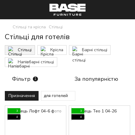
Стільці та крісла
Стільці
Стільці для готелів
Стільці
Крісла
Барні стільці
Напівбарні стільці
Фільтр
За популярністю
1
Призначення
для готелей
3
3
4
4