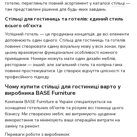
готелю, перегляньте повний асортимент у каталозі
стільці
—
там представлені рішення для будь-яких завдань.
Стільці для гостиниць та готелів: єдиний стиль
всього об'єкта
Успішний готель — це продумана концепція, де всі елементи
доповнюють один одного. Стільці для гостиниць та готелів
повинні створювати єдину візуальну мову у всіх зонах, при
цьому враховуючи функціональні особливості кожного
приміщення. Номери можуть мати один дизайн меблів,
ресторани — інший, але загальний стиль та колірна гама
повинні простежуватися. Це створює відчуття цілісності та
професійного підходу.
Чому купити стільці для гостиниці варто у
виробника BASE Furniture
Компанія BASE Furniture в Україні спеціалізується на
оснащенні готельних об'єктів та розуміє всі тонкощі цього
бізнесу. Ми створюємо меблі, які витримують щоденне
використання та мінімізують ваші операційні витрати на
заміну та ремонт.
Переваги роботи з виробником: