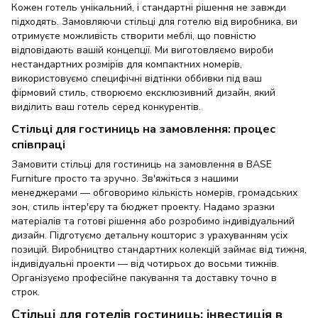
Кожен готель унікальний, і стандартні рішення не завжди
підходять. Замовляючи стільці для готелю від виробника, ви
отримуєте можливість створити меблі, що повністю
відповідають вашій концепції. Ми виготовляємо вироби
нестандартних розмірів для компактних номерів,
використовуємо специфічні відтінки оббивки під ваш
фірмовий стиль, створюємо ексклюзивний дизайн, який
виділить ваш готель серед конкурентів.
Стільці для гостиниць на замовлення: процес
співпраці
Замовити стільці для гостиниць на замовлення в BASE
Furniture просто та зручно. Зв'яжіться з нашими
менеджерами — обговоримо кількість номерів, громадських
зон, стиль інтер'єру та бюджет проекту. Надамо зразки
матеріалів та готові рішення або розробимо індивідуальний
дизайн. Підготуємо детальну кошторис з урахуванням усіх
позицій. Виробництво стандартних колекцій займає від тижня,
індивідуальні проекти — від чотирьох до восьми тижнів.
Організуємо професійне пакування та доставку точно в
строк.
Стільці для готелів гостиниць: інвестиція в