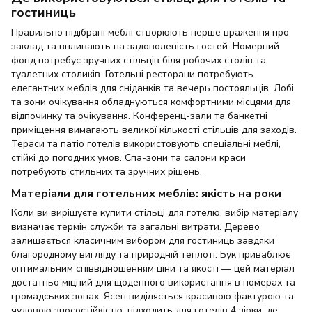
гостиниць
Правильно підібрані меблі створюють перше враження про
заклад та впливають на задоволеність гостей. Номерний
фонд потребує зручних стільців біля робочих столів та
туалетних столиків. Готельні ресторани потребують
елегантних меблів для сніданків та вечерь постояльців. Лобі
та зони очікування обладнуються комфортними місцями для
відпочинку та очікування. Конференц-зали та банкетні
приміщення вимагають великої кількості стільців для заходів.
Тераси та патіо готелів використовують спеціальні меблі,
стійкі до погодних умов. Спа-зони та салони краси
потребують стильних та зручних рішень.
Матеріали для готельних меблів: якість на роки
Коли ви вирішуєте купити стільці для готелю, вибір матеріалу
визначає термін служби та загальні витрати. Дерево
залишається класичним вибором для гостиниць завдяки
благородному вигляду та природній теплоті. Бук приваблює
оптимальним співвідношенням ціни та якості — цей матеріал
достатньо міцний для щоденного використання в номерах та
громадських зонах. Ясен виділяється красивою фактурою та
чудовою зносостійкістю, підходить для готелів 4 зірки, де