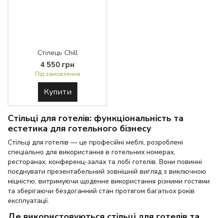
Стілець Chill
4 550 грн
Під замовлення
Купити
Стільці для готелів: функціональність та
естетика для готельного бізнесу
Стільці для готелів — це професійні меблі, розроблені
спеціально для використання в готельних номерах,
ресторанах, конференц-залах та лобі готелів. Вони повинні
поєднувати презентабельний зовнішній вигляд з виключною
міцністю, витримуючи щоденне використання різними гостями
та зберігаючи бездоганний стан протягом багатьох років
експлуатації.
Де використовуються стільці для готелів та