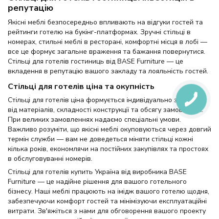
репутацію
Якісні меблі безпосередньо впливають на відгуки гостей та
рейтинги готелю на букінг-платформах. Зручні стільці в
номерах, стильні меблі в ресторані, комфортні місця в лобі —
все це формує загальне враження та бажання повернутися.
Стільці для готелів гостиниць від BASE Furniture — це
вкладення в репутацію вашого закладу та лояльність гостей.
Стільці для готелів ціна та окупність
Стільці для готелів ціна формується індивідуально залежно
від матеріалів, складності конструкції та обсягу замовлення.
При великих замовленнях надаємо спеціальні умови.
Важливо розуміти, що якісні меблі окуповуються через довгий
термін служби — вам не доведеться міняти стільці кожні
кілька років, економлячи на постійних закупівлях та простоях
в обслуговуванні номерів.
Стільці для готелів купить Україна від виробника BASE
Furniture — це надійне рішення для вашого готельного
бізнесу. Наші меблі працюють на імідж вашого готелю щодня,
забезпечуючи комфорт гостей та мінімізуючи експлуатаційні
витрати. Зв'яжіться з нами для обговорення вашого проекту