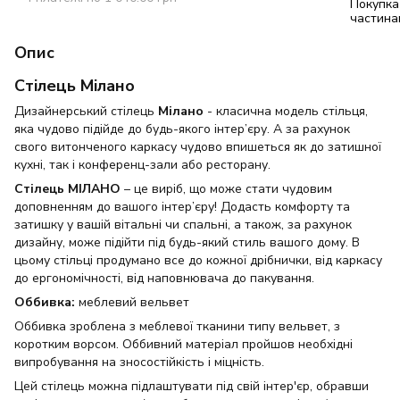
Опис
Стілець Мілано
Дизайнерський стілець
Мілано
- класична модель стільця,
яка чудово підійде до будь-якого інтер’єру. А за рахунок
свого витонченого каркасу чудово впишеться як до затишної
кухні, так і конференц-зали або ресторану.
Стілець МІЛАНО
– це виріб, що може стати чудовим
доповненням до вашого інтер’єру! Додасть комфорту та
затишку у вашій вітальні чи спальні, а також, за рахунок
дизайну, може підійти під будь-який стиль вашого дому. В
цьому стільці продумано все до кожної дрібнички, від каркасу
до ергономічності, від наповнювача до пакування.
Оббивка:
меблевий вельвет
Оббивка зроблена з меблевої тканини типу вельвет, з
коротким ворсом. Оббивний матеріал пройшов необхідні
випробування на зносостійкість і міцність.
Цей стілець можна підлаштувати під свій інтер'єр, обравши