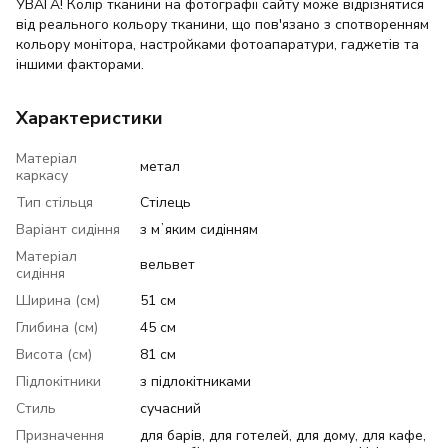
УВАГА! Колір тканини на фотографії сайту може відрізнятися
від реального кольору тканини, що пов'язано з спотворенням
кольору монітора, настройками фотоапаратури, гаджетів та
іншими факторами.
Характеристики
Матеріал
метал
каркасу
Тип стільця
Стілець
Варіант сидіння
з мʼяким сидінням
Матеріал
вельвет
сидіння
Ширина (см)
51 см
Глибина (см)
45 см
Висота (см)
81 см
Підлокітники
з підлокітниками
Стиль
сучасний
Призначення
для барів, для готелей, для дому, для кафе,