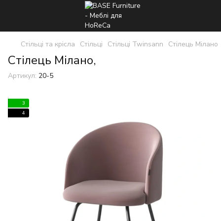
Стільці та крісла
Стільці
Стільці Twinsann
Стілець Мілано
Стілець Мілано,
Артикул:
20-5
3
4