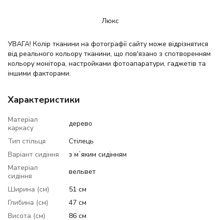
Люкс
УВАГА! Колір тканини на фотографії сайту може відрізнятися
від реального кольору тканини, що пов'язано з спотворенням
кольору монітора, настройками фотоапаратури, гаджетів та
іншими факторами.
Характеристики
Матеріал
дерево
каркасу
Тип стільця
Стілець
Варіант сидіння
з мʼяким сидінням
Матеріал
вельвет
сидіння
Ширина (см)
51 см
Глибина (см)
47 см
Висота (см)
86 см