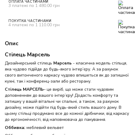
ОПЛАТА ЧАСТИНАМИ
3 платежі по 1 480.00 грн
ПОКУПКА ЧАСТИНАМИ
4 платежі по 1 110.00 грн
Опис
Стілець Марсель
Дизайнерський стілець
Марсель
- класична модель стільця,
яка чудово підійде до будь-якого інтер’єру. А за рахунок
свого витонченого каркасу чудово впишеться як до затишної
кухні, так і конференц-зали або ресторану.
Стілець МАРСЕЛЬ
– це виріб, що може стати чудовим
доповненням до вашого інтер’єру! Додасть комфорту та
затишку у вашій вітальні чи спальні, а також, за рахунок
дизайну, може підійти під будь-який стиль вашого дому. В
цьому стільці продумано все до кожної дрібнички, від каркасу
до ергономічності, від наповнювача до пакування.
Оббивка:
меблевий вельвет