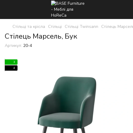
Стільці та крісла
Стільці
Стільці Twinsann
Стілець Марсел
Стілець Марсель, Бук
Артикул:
20-4
3
4