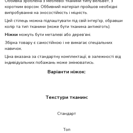
Оббивка зроблена з меблевої тканини типу вельвет, з
коротким ворсом. Оббивний матеріал пройшов необхідні
випробування на зносостійкість і міцність.
Цей стілець можна підлаштувати під свій інтер'єр, обравши
колір та тип тканини (може бути тканина антикіготь).
Ніжки
можуть бути металеві або дерев‘яні.
Збірка товару є самостійною і не вимагає спеціальних
навичок.
Ціна вказана за стандартну комплектації, в залежності від
індивідуальних побажань може змінюватись.
Варіанти ніжок:
Текстури тканин:
Стандарт
Топ