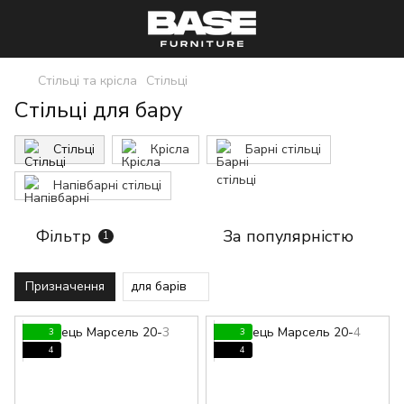
Стільці та крісла
Стільці
Стільці для бару
Стільці
Крісла
Барні стільці
Напівбарні стільці
Фільтр
За популярністю
1
Призначення
для барів
3
3
4
4