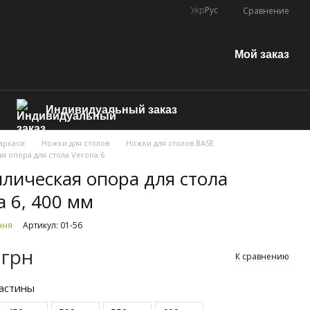
Укр
Рус
Сравнение
Мой заказ
Индивидуальный заказ
аркаси
Ножки для столов
Ножки для столов BASE
я опора для стола Verona 6
лическая опора для стола
a 6, 400 мм
ння
Артикул: 01-56
 грн
К сравнению
астины