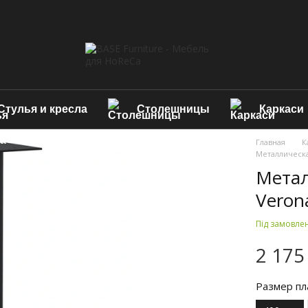
Стулья и кресла
Столешницы
Каркаси
Главная
К
Металлическа
Метал
Veron
Під замовле
2 175
Размер пл