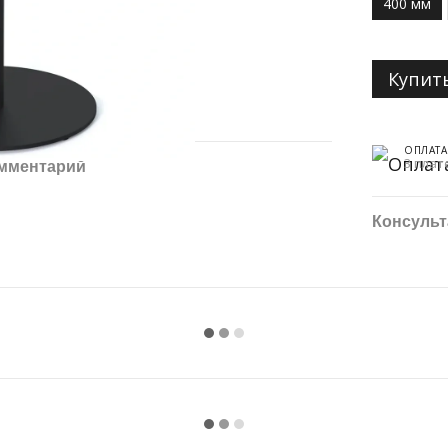
400 мм
Купит
ОПЛАТА
3 плат
омментарий
Консульт