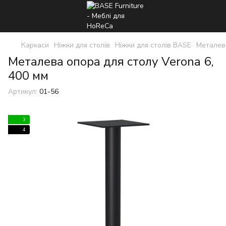
Каркаси
Ніжки для столів
Ніжки для столів BASE
Металева
Металева опора для столу Verona 6,
400 мм
Артикул:
01-56
3
4