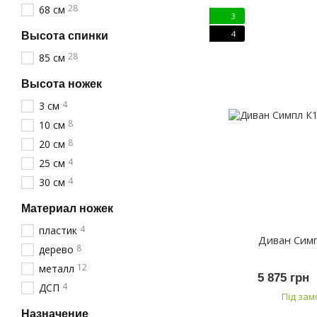
28
68 см
3
4
Высота спинки
28
85 см
Высота ножек
4
3 см
8
10 см
8
20 см
4
25 см
4
30 см
Материал ножек
4
пластик
Диван Сим
8
дерево
12
металл
5 875 грн
4
ДСП
Під за
Назначение