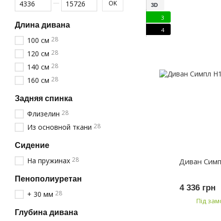
OK
3D
3
Длина дивана
4
28
100 см
28
120 см
28
140 см
28
160 см
Задняя спинка
28
Флизелин
28
Из основной ткани
Сидение
28
На пружинах
Диван Сим
Пенополиуретан
4 336 грн
28
+ 30 мм
Під за
Глубина дивана