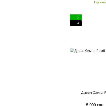
Під за
3
4
Диван Симпл 
5 999 грн