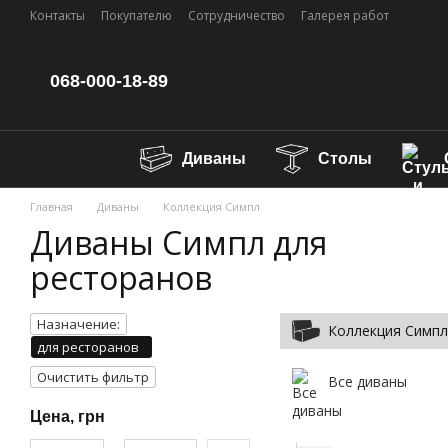
Перейти к основному контенту
Контакты
Покупателю
Сотрудничество
Галерея работ
068-000-18-89
Диваны
Столы
Главная
Диваны
Коллекция Симпл
Диваны Симпл для
ресторанов
Назначение:
Коллекция Симпл
для ресторанов
Очистить фильтр
Все диваны
Цена, грн
От Цена, грн
До Цена, грн