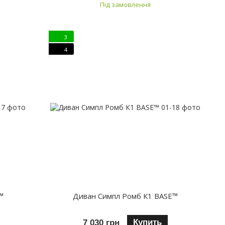
Під замовлення
3
4
™
Диван Симпл Ромб К1 BASE™
Купить
7 030 грн