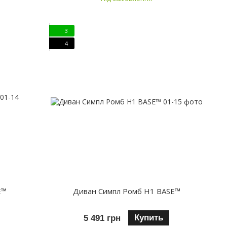
3
4
E™
Диван Симпл Ромб H1 BASE™
Купить
5 491 грн