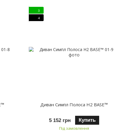
3
4
E™
Диван Симпл Полоса H2 BASE™
Купить
5 152 грн
Під замовлення