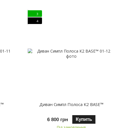
3
4
E™
Диван Симпл Полоса К2 BASE™
Купить
6 800 грн
Під замовлення