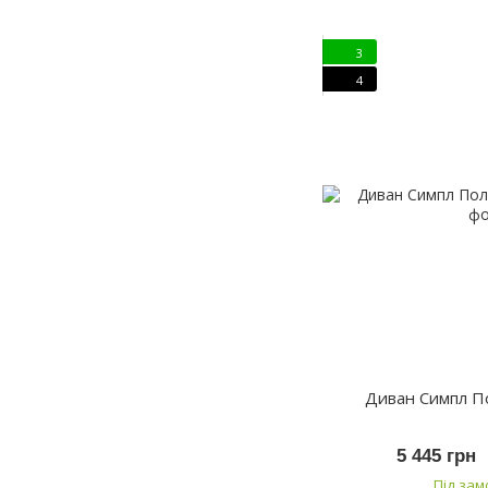
3
4
Диван Симпл П
5 445 грн
Під за