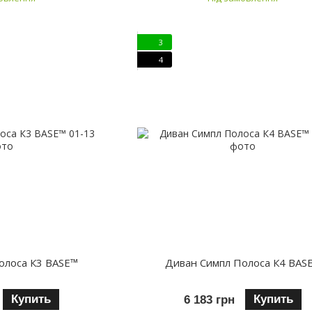
3
4
олоса К3 BASE™
Диван Симпл Полоса К4 BAS
Купить
Купить
6 183 грн