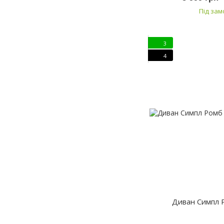
Під за
3
4
Диван Симпл 