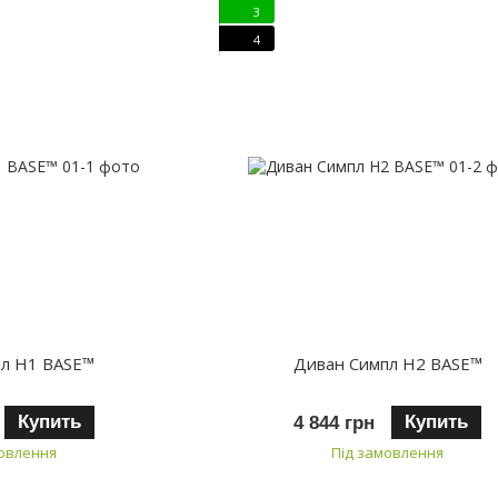
3
4
пл H1 BASE™
Диван Симпл H2 BASE™
Купить
Купить
4 844 грн
мовлення
Під замовлення