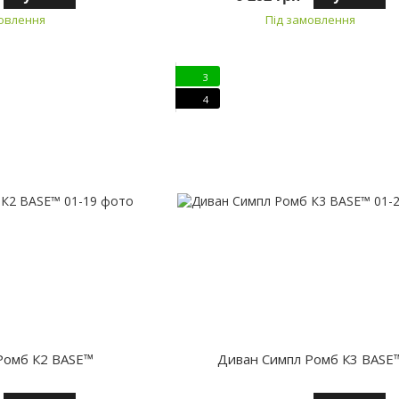
мовлення
Під замовлення
3
4
Ромб К2 BASE™
Диван Симпл Ромб К3 BASE