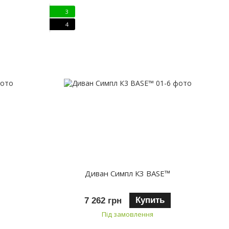
3
4
Диван Симпл К3 BASE™
Купить
7 262 грн
Під замовлення