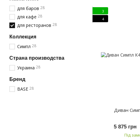
28
для баров
3
28
для кафе
4
28
для ресторанов
Коллекция
28
Симпл
Страна производства
28
Украина
Бренд
28
BASE
Диван Сим
5 875 грн
Під за