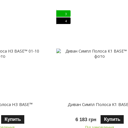
3
4
олоса H3 BASE™
Диван Симпл Полоса К1 BAS
Купить
Купить
6 183 грн
мовлення
Під замовлення