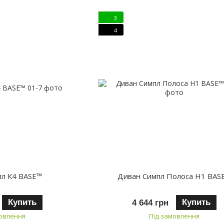
3
4
пл К4 BASE™
Диван Симпл Полоса H1 BAS
Купить
Купить
4 644 грн
мовлення
Під замовлення