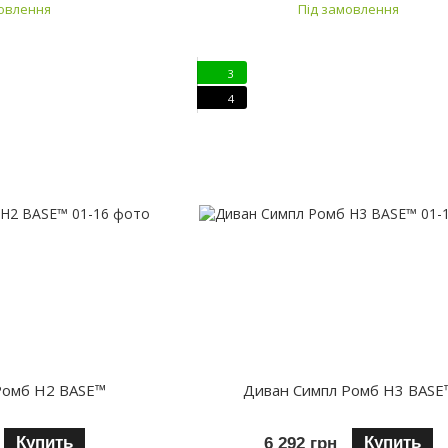
мовлення
Під замовлення
3
4
Ромб H2 BASE™
Диван Симпл Ромб H3 BASE
Купить
Купить
6 292 грн