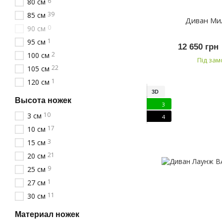
6
80 см
39
85 см
Диван Ми
0
90 см
1
95 см
12 650 грн
2
100 см
Під за
22
105 см
1
120 см
3D
Высота ножек
3
10
3 см
4
17
10 см
3
15 см
21
20 см
9
25 см
1
27 см
11
30 см
Материал ножек