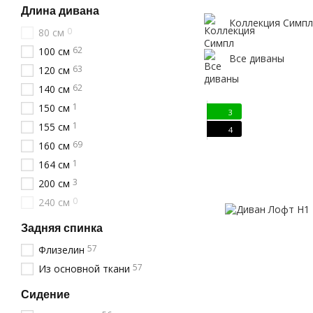
Длина дивана
Коллекция Симпл
0
80 см
62
100 см
Все диваны
63
120 см
62
140 см
1
150 см
3
1
155 см
4
69
160 см
1
164 см
3
200 см
0
240 см
Задняя спинка
57
Флизелин
57
Из основной ткани
Сидение