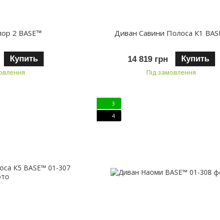
лор 2 BASE™
Диван Савини Полоса К1 BA
Купить
Купить
14 819 грн
мовлення
Під замовлення
3
4