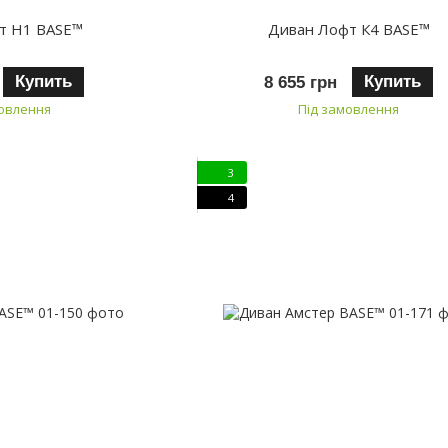
т Н1 BASE™
Диван Лофт К4 BASE™
Купить
Купить
8 655 грн
мовлення
Під замовлення
3
4