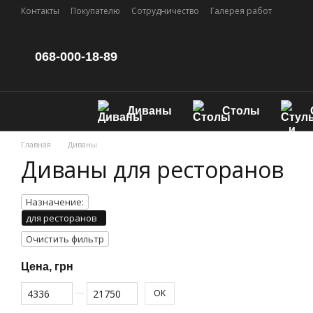
Перейти к основному контенту
Контакты
Покупателю
Сотрудничество
Галерея работ
068-000-18-89
Диваны
Столы
Главная
Диваны
Диваны для ресторанов
Назначение:
для ресторанов
Очистить фильтр
Цена, грн
От Цена, грн
До Цена, грн
OK