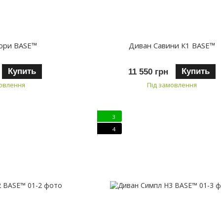
ори BASE™
Диван Савини К1 BASE™
Купить
Купить
11 550 грн
мовлення
Під замовлення
3
4