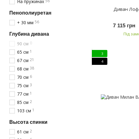
56
На пружинах
Диван Лоф
Пенополиуретан
56
+ 30 мм
7 115 грн
Під за
Глубина дивана
0
90 см
1
65 см
3
21
67 см
4
38
68 см
6
70 см
3
75 см
1
77 см
2
85 см
1
103 см
Высота спинки
2
61 см