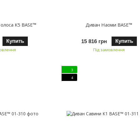
Полоса К5 BASE™
Диван Наоми BASE™
Купить
Купить
15 816 грн
мовлення
Під замовлення
3
4