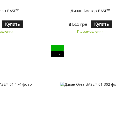
лан BASE™
Диван Амстер BASE™
Купить
Купить
8 511 грн
мовлення
Під замовлення
3
4