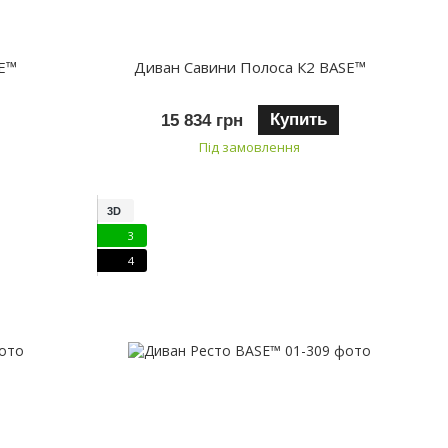
SE™
Диван Савини Полоса К2 BASE™
Купить
15 834 грн
Під замовлення
3D
3
4