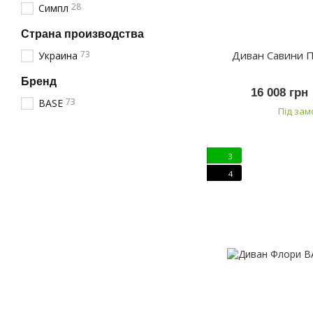
28
Симпл
Страна производства
73
Диван Савини 
Украина
Бренд
16 008 грн
73
BASE
Під за
3
4