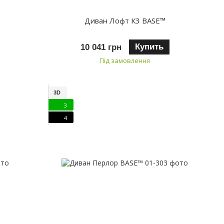
Диван Лофт К3 BASE™
Купить
10 041 грн
Під замовлення
3D
3
4