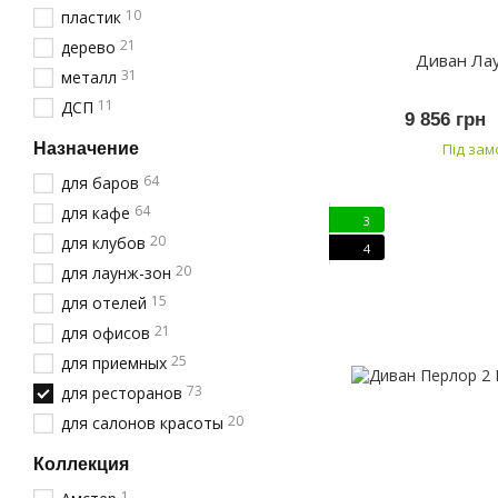
10
пластик
21
дерево
Диван Ла
31
металл
11
ДСП
9 856 грн
Назначение
Під за
64
для баров
64
для кафе
3
20
для клубов
4
20
для лаунж-зон
15
для отелей
21
для офисов
25
для приемных
73
для ресторанов
20
для салонов красоты
Коллекция
1