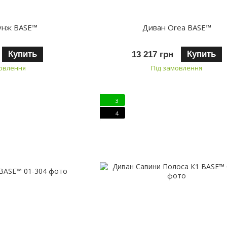
унж BASE™
Диван Orea BASE™
Купить
Купить
13 217 грн
мовлення
Під замовлення
3
4