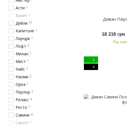
Амстер
1
Асти
0
Визит
Диван Пер
21
Дейли
1
Капитоне
18 216 грн
1
Лаундж
Під за
3
Лофт
1
Милан
3
1
Мист
4
1
Найс
2
Наоми
1
Ореа
2
Перлор
4
Релакс
1
Ресто
4
Савини
0
Сансет