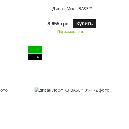
Диван Мист BASE™
Купить
8 655 грн
Під замовлення
3
4