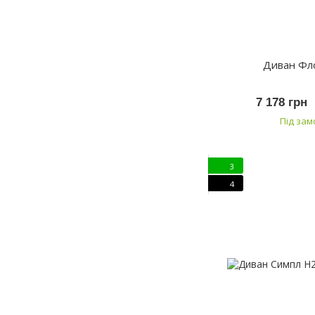
Диван Фл
7 178 грн
Під за
3
4