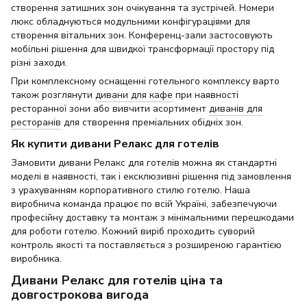
створення затишних зон очікування та зустрічей. Номери
люкс обладнуються модульними конфігураціями для
створення вітальних зон. Конференц-зали застосовують
мобільні рішення для швидкої трансформації простору під
різні заходи.
При комплексному оснащенні готельного комплексу варто
також розглянути
дивани для кафе
при наявності
ресторанної зони або вивчити асортимент
диванів для
ресторанів
для створення преміальних обідніх зон.
Як купити дивани Релакс для готелів
Замовити дивани Релакс для готелів можна як стандартні
моделі в наявності, так і ексклюзивні рішення під замовлення
з урахуванням корпоративного стилю готелю. Наша
виробнича команда працює по всій Україні, забезпечуючи
професійну доставку та монтаж з мінімальними перешкодами
для роботи готелю. Кожний виріб проходить суворий
контроль якості та поставляється з розширеною гарантією
виробника.
Дивани Релакс для готелів ціна та
довгострокова вигода