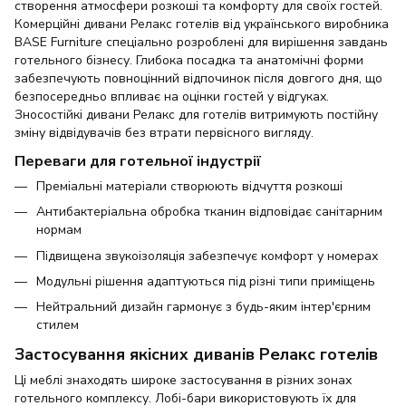
створення атмосфери розкоші та комфорту для своїх гостей.
Комерційні дивани Релакс готелів від українського виробника
BASE Furniture спеціально розроблені для вирішення завдань
готельного бізнесу. Глибока посадка та анатомічні форми
забезпечують повноцінний відпочинок після довгого дня, що
безпосередньо впливає на оцінки гостей у відгуках.
Зносостійкі дивани Релакс для готелів витримують постійну
зміну відвідувачів без втрати первісного вигляду.
Переваги для готельної індустрії
Преміальні матеріали створюють відчуття розкоші
Антибактеріальна обробка тканин відповідає санітарним
нормам
Підвищена звукоізоляція забезпечує комфорт у номерах
Модульні рішення адаптуються під різні типи приміщень
Нейтральний дизайн гармонує з будь-яким інтер'єрним
стилем
Застосування якісних диванів Релакс готелів
Ці меблі знаходять широке застосування в різних зонах
готельного комплексу. Лобі-бари використовують їх для