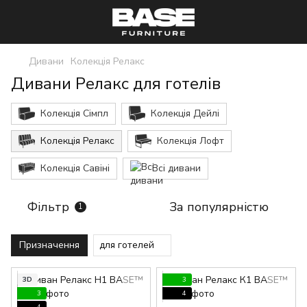
Дивани
Колекція Релакс
Дивани Релакс для готелів
Колекція Сімпл
Колекція Дейлі
Колекція Релакс
Колекція Лофт
Колекція Савіні
Всі дивани
Фільтр
За популярністю
1
Призначення
для готелей
3D
3
3
4