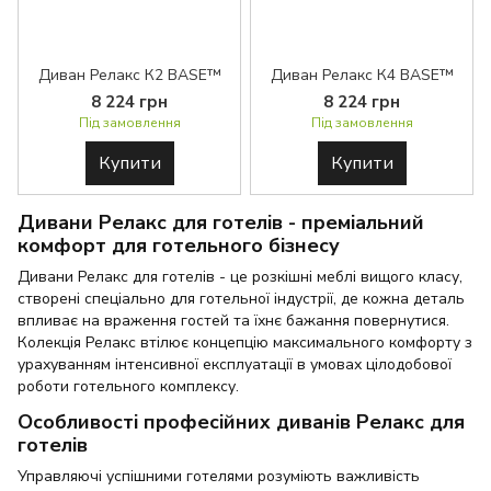
Диван Релакс К2 BASE™
Диван Релакс К4 BASE™
8 224 грн
8 224 грн
Під замовлення
Під замовлення
Купити
Купити
Дивани Релакс для готелів - преміальний
комфорт для готельного бізнесу
Дивани Релакс для готелів - це розкішні меблі вищого класу,
створені спеціально для готельної індустрії, де кожна деталь
впливає на враження гостей та їхнє бажання повернутися.
Колекція Релакс втілює концепцію максимального комфорту з
урахуванням інтенсивної експлуатації в умовах цілодобової
роботи готельного комплексу.
Особливості професійних диванів Релакс для
готелів
Управляючі успішними готелями розуміють важливість