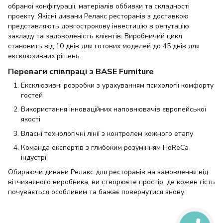
обраної конфігурації, матеріалів оббивки та складності
проекту. Якісні дивани Релакс ресторанів з доставкою
представляють довгострокову інвестицію в репутацію
закладу та задоволеність клієнтів. Виробничий цикл
становить від 10 днів для готових моделей до 45 днів для
ексклюзивних рішень.
Переваги співпраці з BASE Furniture
Ексклюзивні розробки з урахуванням психології комфорту
гостей
Використання інноваційних наповнювачів європейської
якості
Власні технологічні лінії з контролем кожного етапу
Команда експертів з глибоким розумінням HoReCa
індустрії
Обираючи дивани Релакс для ресторанів на замовлення від
вітчизняного виробника, ви створюєте простір, де кожен гість
почувається особливим та бажає повернутися знову.