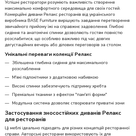
Успішні ресторатори розуміють важливість створення
максимально комфортного середовища для своїх гостей.
Комерційні дивани Релакс ресторанів від українського
виробника BASE Furniture вирішують завдання перетворення
звичайного прийому їжі на справжнє задоволення. Глибокі
сидіння та анатомічні спинки дозволяють гостям повністю
розслабитися, що особливо важливо під час довгих
дегустаційних вечерь або ділових переговорів за столом.
Унікальні переваги колекції Релакс
Збільшена глибина сидіння для максимального
розслаблення
М'які підлокітники з додатковою набивкою
Високі спинки забезпечують підтримку хребта
Преміальні тканини з ефектом "пам'яті форми"
Модульна система дозволяє створювати приватні зони
Застосування зносостійких диванів Релакс
для ресторанів
Ці меблі ідеально підходять для різних концепцій ресторанної
справи. Авторські ресторани використовують їх для