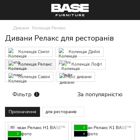
Дивани
Колекція Релакс
Дивани Релакс для ресторанів
Колекція Сімпл
Колекція Дейлі
Колекція Релакс
Колекція Лофт
Колекція Савіні
Всі дивани
Фільтр
За популярністю
1
Призначення
для ресторанів
3D
3
3
4