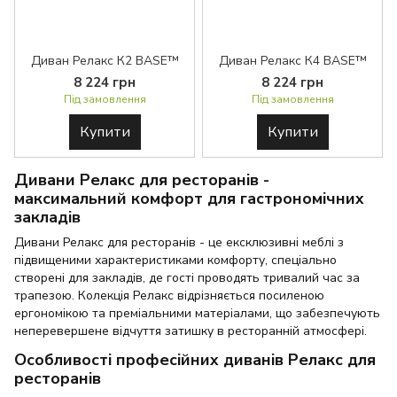
Диван Релакс К2 BASE™
Диван Релакс К4 BASE™
8 224 грн
8 224 грн
Під замовлення
Під замовлення
Купити
Купити
Дивани Релакс для ресторанів -
максимальний комфорт для гастрономічних
закладів
Дивани Релакс для ресторанів - це ексклюзивні меблі з
підвищеними характеристиками комфорту, спеціально
створені для закладів, де гості проводять тривалий час за
трапезою. Колекція Релакс відрізняється посиленою
ергономікою та преміальними матеріалами, що забезпечують
неперевершене відчуття затишку в ресторанній атмосфері.
Особливості професійних диванів Релакс для
ресторанів