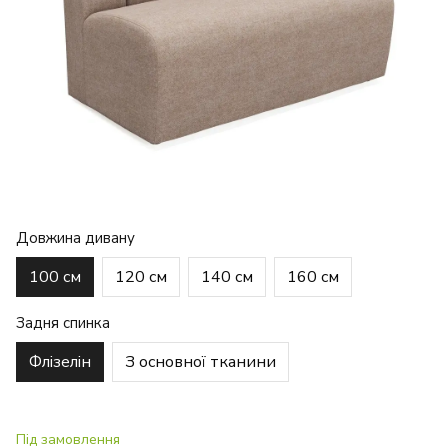
Довжина дивану
100 см
120 см
140 см
160 см
Задня спинка
Флізелін
З основної тканини
Під замовлення