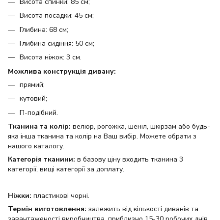
Висота спинки: 85 см;
Висота посадки: 45 см;
Глибина: 68 см;
Глибина сидіння: 50 см;
Висота ніжок: 3 см.
Можлива конструкція дивану:
прямий;
кутовий;
П-подібний.
Тканина та колір:
велюр, рогожка, шеніл, шкірзам або будь-
яка інша тканина та колір на Ваш вибір. Можете обрати з
нашого каталогу.
Категорія тканини:
в базову ціну входить тканина 3
категорії, вищі категорії за доплату.
Ніжки:
пластикові чорні.
Термін виготовлення:
залежить від кількості диванів та
завантаженості виробництва, приблизно 15-30 робочих днів.