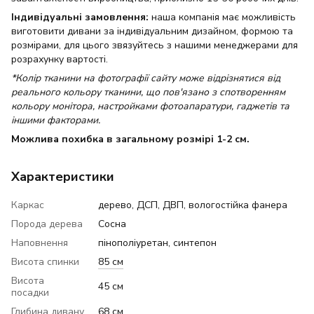
Індивідуальні замовлення:
наша компанія має можливість
виготовити дивани за індивідуальним дизайном, формою та
розмірами, для цього звязуйтесь з нашими менеджерами для
розрахунку вартості.
*Колір тканини на фотографії сайту може відрізнятися від
реального кольору тканини, що пов'язано з спотворенням
кольору монітора, настройками фотоапаратури, гаджетів та
іншими факторами.
Можлива похибка в загальному розмірі 1-2 см.
Характеристики
Каркас
дерево, ДСП, ДВП, вологостійка фанера
Порода дерева
Сосна
Наповнення
пінополіуретан, синтепон
Висота спинки
85 см
Висота
45 см
посадки
Глибина дивану
68 см