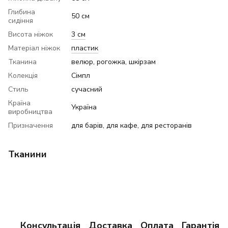
Глибина
50 см
сидіння
Висота ніжок
3 см
Матеріал ніжок
пластик
Тканина
велюр, рогожка, шкірзам
Колекція
Сімпл
Стиль
сучасний
Країна
Україна
виробництва
Призначення
для барів, для кафе, для ресторанів
Тканини
Консультація
Доставка
Оплата
Гарантія