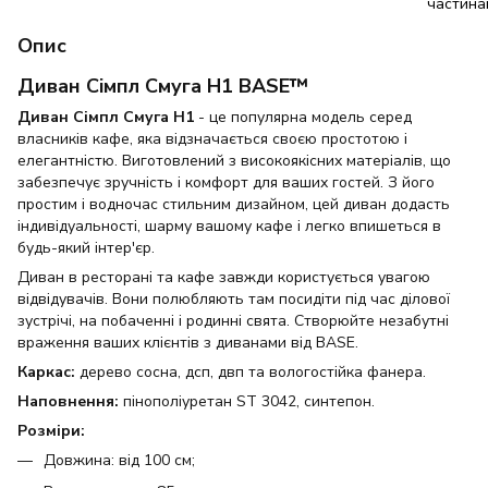
Опис
Диван Сімпл Смуга H1 BASE™
Диван Сімпл Смуга Н1
- це популярна модель серед
власників кафе, яка відзначається своєю простотою і
елегантністю. Виготовлений з високоякісних матеріалів, що
забезпечує зручність і комфорт для ваших гостей. З його
простим і водночас стильним дизайном, цей диван додасть
індивідуальності, шарму вашому кафе і легко впишеться в
будь-який інтер'єр.
Диван в ресторані та кафе завжди користується увагою
відвідувачів. Вони полюбляють там посидіти під час ділової
зустрічі, на побаченні і родинні свята. Створюйте незабутні
враження ваших клієнтів з диванами від BASE.
Каркас:
дерево сосна, дсп, двп та вологостійка фанера.
Наповнення:
пінополіуретан ST 3042, синтепон.
Розміри:
Довжина: від 100 см;