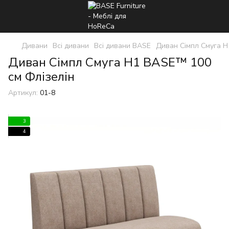
Дивани
Всі дивани
Всі дивани BASE
Диван Сімпл Смуга 
Диван Сімпл Смуга H1 BASE™ 100
см Флізелін
Артикул:
01-8
3
4