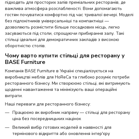
підходять для просторих залів преміальних ресторанів, де
важлива атмосфера розслабленості. Вони допомагають
гостям почуватися комфортно під час тривалої вечері. Моделі
без підлокітників універсальніші та компактніші —
дозволяють розмістити більше посадкових місць, легко
засуваються під столи, спрощуючи прибирання залу. Такі
стільці ідеальні для демократичних закладів з високою
оборотністю столів.
Чому варто купити стільці для ресторану у
BASE Furniture
Компанія BASE Furniture в Україні спеціалізується на
виробництві меблів для HoReCa та глибоко розуміє потреби
ресторанного бізнесу. Ми створюємо стільці, які витримують
щоденні навантаження та мінімізують ваші операційні
витрати.
Наші переваги для ресторанного бізнесу:
Працюємо як виробник напряму — стільці для ресторану
ціна без посередницьких націнок
Великий вибір готових моделей в наявності для
термінового відкриття або оновлення інтер'єру