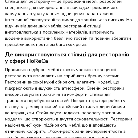
Стільці для ресторану — це професійні меблі, розроблені
спеціально для використання в закладах громадського
харчування з урахуванням підвищених навантажень,
інтенсивної експлуатації та вимог до зовнішнього вигляду. На
відміну від домашніх меблів, ресторанні стільці
виготовляються з посилених матеріалів, витримують
щоденне використання безліччю гостей та повинні зберігати
привабливість протягом багатьох років.
Де використовуються стільці для ресторанів
у сфері HoReCa
Правильно підібрані меблі стають частиною концепції
ресторану та впливають на сприйняття бренду гостями.
Ресторани високої кухні обирають елегантні моделі, що
підкреслюють вишуканість атмосфери. Сімейні ресторани
використовують практичні та комфортні стільці для
тривалого перебування гостей. Піцерії та траторії роблять
ставку на демократичний італійський стиль з дерев'яними
конструкціями. Стейк-хауси надають перевагу масивним
моделям, що створюють відчуття основательності. Ресторани
національної кухні підбирають меблі, що відповідають
етнічному колориту. Ф'южн-ресторани експериментують з
дизайнерськими рішеннями, поєднуючи різні стилі та