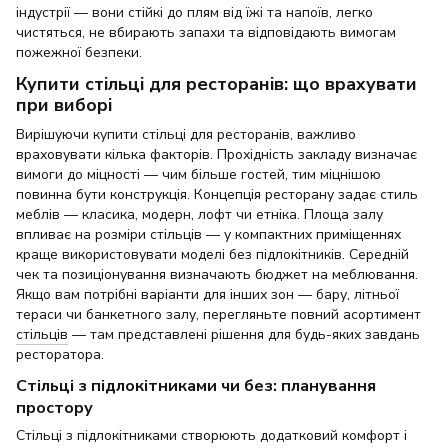
індустрії — вони стійкі до плям від їжі та напоїв, легко
чистяться, не вбирають запахи та відповідають вимогам
пожежної безпеки.
Купити стільці для ресторанів: що врахувати
при виборі
Вирішуючи купити стільці для ресторанів, важливо
враховувати кілька факторів. Прохідність закладу визначає
вимоги до міцності — чим більше гостей, тим міцнішою
повинна бути конструкція. Концепція ресторану задає стиль
меблів — класика, модерн, лофт чи етніка. Площа залу
впливає на розміри стільців — у компактних приміщеннях
краще використовувати моделі без підлокітників. Середній
чек та позиціонування визначають бюджет на меблювання.
Якщо вам потрібні варіанти для інших зон — бару, літньої
тераси чи банкетного залу, перегляньте повний асортимент
стільців
— там представлені рішення для будь-яких завдань
ресторатора.
Стільці з підлокітниками чи без: планування
простору
Стільці з підлокітниками створюють додатковий комфорт і