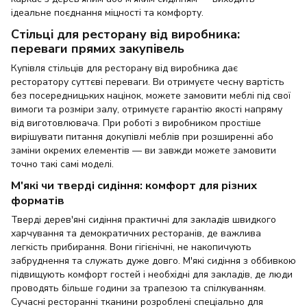
ідеальне поєднання міцності та комфорту.
Стільці для ресторану від виробника:
переваги прямих закупівель
Купівля стільців для ресторану від виробника дає
ресторатору суттєві переваги. Ви отримуєте чесну вартість
без посередницьких націнок, можете замовити меблі під свої
вимоги та розміри залу, отримуєте гарантію якості напряму
від виготовлювача. При роботі з виробником простіше
вирішувати питання докупівлі меблів при розширенні або
заміни окремих елементів — ви завжди можете замовити
точно такі самі моделі.
М'які чи тверді сидіння: комфорт для різних
форматів
Тверді дерев'яні сидіння практичні для закладів швидкого
харчування та демократичних ресторанів, де важлива
легкість прибирання. Вони гігієнічні, не накопичують
забруднення та служать дуже довго. М'які сидіння з оббивкою
підвищують комфорт гостей і необхідні для закладів, де люди
проводять більше години за трапезою та спілкуванням.
Сучасні ресторанні тканини розроблені спеціально для