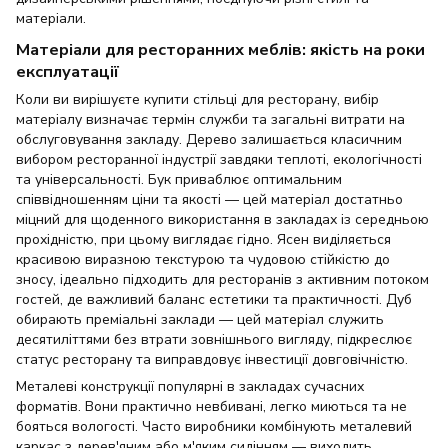
матеріали.
Матеріали для ресторанних меблів: якість на роки
експлуатації
Коли ви вирішуєте купити стільці для ресторану, вибір
матеріалу визначає термін служби та загальні витрати на
обслуговування закладу. Дерево залишається класичним
вибором ресторанної індустрії завдяки теплоті, екологічності
та універсальності. Бук приваблює оптимальним
співвідношенням ціни та якості — цей матеріал достатньо
міцний для щоденного використання в закладах із середньою
прохідністю, при цьому виглядає гідно. Ясен виділяється
красивою виразною текстурою та чудовою стійкістю до
зносу, ідеально підходить для ресторанів з активним потоком
гостей, де важливий баланс естетики та практичності. Дуб
обирають преміальні заклади — цей матеріал служить
десятиліттями без втрати зовнішнього вигляду, підкреслює
статус ресторану та виправдовує інвестиції довговічністю.
Металеві конструкції популярні в закладах сучасних
форматів. Вони практично невбивані, легко миються та не
бояться вологості. Часто виробники комбінують металевий
каркас з дерев'яним або м'яким сидінням — виходить