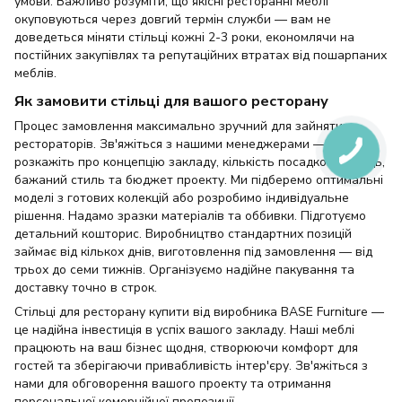
умови. Важливо розуміти, що якісні ресторанні меблі
окуповуються через довгий термін служби — вам не
доведеться міняти стільці кожні 2-3 роки, економлячи на
постійних закупівлях та репутаційних втратах від пошарпаних
меблів.
Як замовити стільці для вашого ресторану
Процес замовлення максимально зручний для зайнятих
рестораторів. Зв'яжіться з нашими менеджерами —
розкажіть про концепцію закладу, кількість посадкових місць,
бажаний стиль та бюджет проекту. Ми підберемо оптимальні
моделі з готових колекцій або розробимо індивідуальне
рішення. Надамо зразки матеріалів та оббивки. Підготуємо
детальний кошторис. Виробництво стандартних позицій
займає від кількох днів, виготовлення під замовлення — від
трьох до семи тижнів. Організуємо надійне пакування та
доставку точно в строк.
Стільці для ресторану купити від виробника BASE Furniture —
це надійна інвестиція в успіх вашого закладу. Наші меблі
працюють на ваш бізнес щодня, створюючи комфорт для
гостей та зберігаючи привабливість інтер'єру. Зв'яжіться з
нами для обговорення вашого проекту та отримання
персональної комерційної пропозиції.