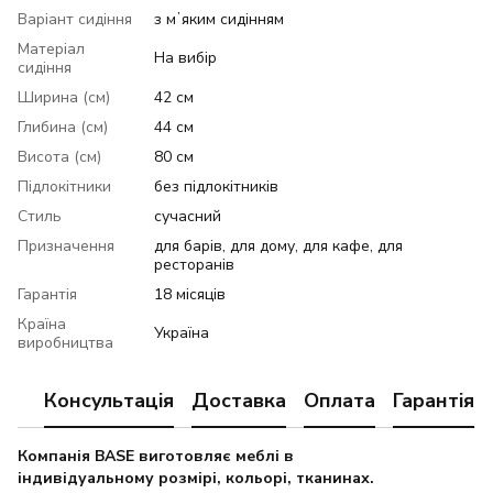
Варіант сидіння
з мʼяким сидінням
Матеріал
На вибір
сидіння
Ширина (см)
42 см
Глибина (см)
44 см
Висота (см)
80 см
Підлокітники
без підлокітників
Стиль
сучасний
Призначення
для барів, для дому, для кафе, для
ресторанів
Гарантія
18 місяців
Країна
Україна
виробництва
Консультація
Доставка
Оплата
Гарантія
Компанія BASE виготовляє меблі в
індивідуальному розмірі, кольорі, тканинах.