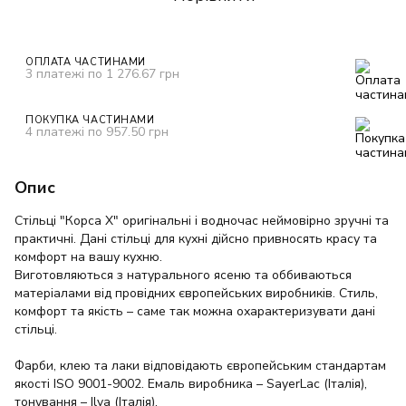
ОПЛАТА ЧАСТИНАМИ
3 платежі по 1 276.67 грн
ПОКУПКА ЧАСТИНАМИ
4 платежі по 957.50 грн
Опис
Стільці "Корса Х" оригінальні і водночас неймовірно зручні та
практичні. Дані стільці для кухні дійсно привносять красу та
комфорт на вашу кухню.
Виготовляються з натурального ясеню та оббиваються
матеріалами від провідних європейських виробників. Стиль,
комфорт та якість – саме так можна охарактеризувати дані
стільці.
Фарби, клею та лаки відповідають європейським стандартам
якості ISO 9001-9002. Емаль виробника – SayerLac (Італія),
тонування – Ilva (Італія).