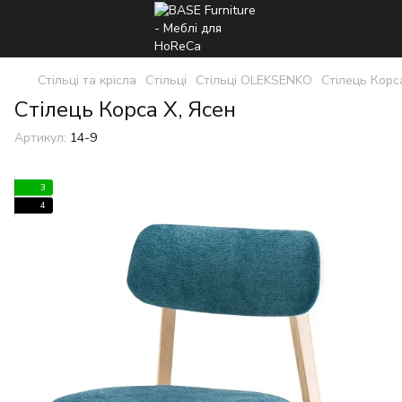
Стільці та крісла
Стільці
Стільці OLEKSENKO
Стілець Корс
Стілець Корса Х, Ясен
Артикул:
14-9
3
4