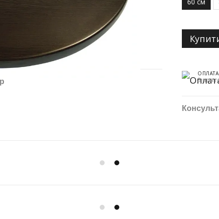
60 см
Купит
ОПЛАТА
3 плат
ар
Консульт