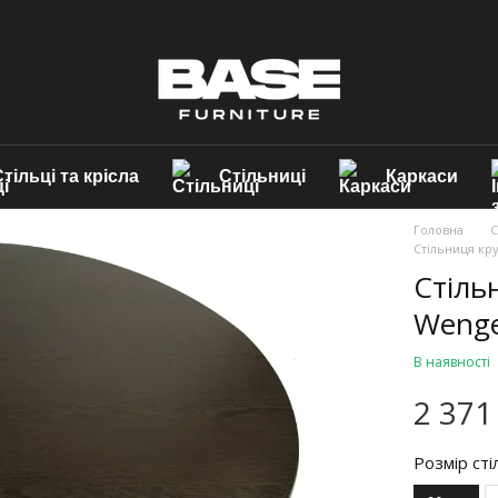
тільці та крісла
Стільниці
Каркаси
Головна
С
Стільниця кр
Стіль
Wenge
В наявності
2 371
Розмір сті