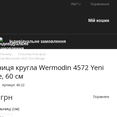
Укр
Рус
Порівняння
Мій кошик
Індивідуальне замовлення
тільниці
Стільниці Ком-форт
угла Wermodin 4572 Yeni Wenge
ниця кругла Wermodin 4572 Yeni
, 60 см
Артикул: 40-22
 грн
Порівняти
льниці (см)