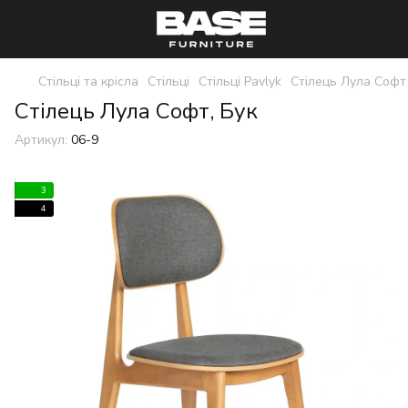
Стільці та крісла
Стільці
Стільці Pavlyk
Стілець Лула Софт
Стілець Лула Софт, Бук
Артикул:
06-9
3
4