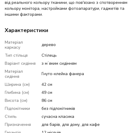
від реального кольору тканини, що пов'язано з спотворенням
кольору монітора, настройками фотоапаратури, гаджетів та
іншими факторами.
Характеристики
Матеріал
дерево
каркасу
Тип стільця
Стілець
Варіант сидіння
з мʼяким сидінням
Матеріал
Гнуто-клейка фанера
сидіння
Ширина (см)
42 см
Глибина (см)
49 см
Висота (см)
86 см
Підлокітники
без підлокітників
Стиль
сучасна класика
Призначення
для барів, для дому, для кафе
Гарантія
12 місяців