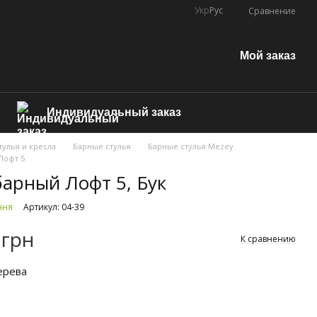
Укр
Рус
Сравнение
Мой заказ
Индивидуальный заказ
тулья и кресла
Барные стулья
Барные стулья Mezey
Лофт 5
барный Лофт 5, Бук
ння
Артикул: 04-39
 грн
К сравнению
ерева