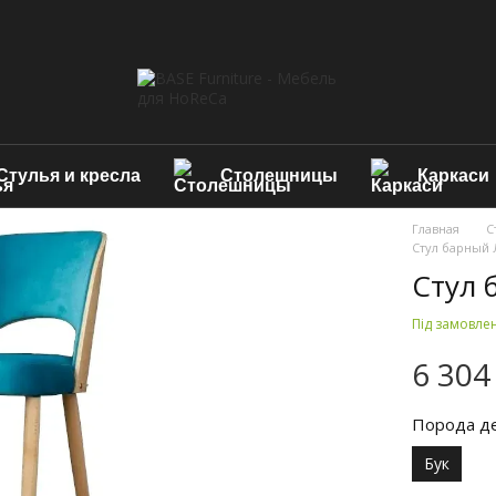
Стулья и кресла
Столешницы
Каркаси
Главная
С
Стул барный 
Стул 
Під замовле
6 304
Порода д
Бук