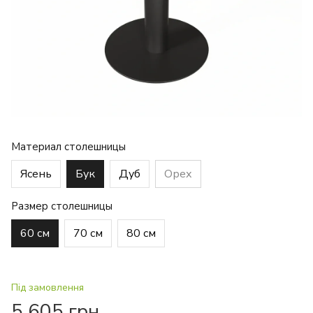
Материал столешницы
Ясень
Бук
Дуб
Орех
Размер столешницы
60 см
70 см
80 см
Під замовлення
5 605 грн