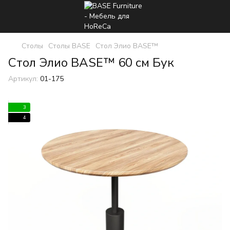
Столы
Столы BASE
Стол Элио BASE™
Стол Элио BASE™ 60 см Бук
Артикул:
01-175
3
4