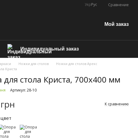
Укр
Рус
Сравнение
Мой заказ
Индивидуальный заказ
аркаси
Ножки для столов
Ножки для столов Арекс
ола Криста
 для стола Криста, 700х400 мм
ння
Артикул: 28-10
 грн
К сравнению
 цвет