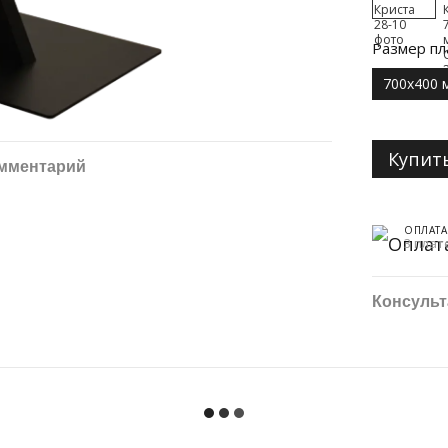
Размер пл
700х400 
Купит
омментарий
ОПЛАТА
3 плат
Консульт