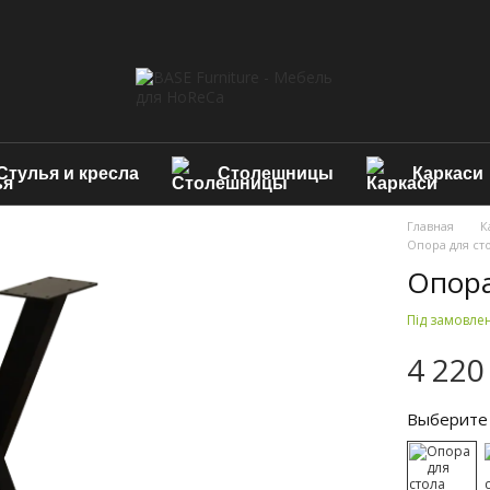
Стулья и кресла
Столешницы
Каркаси
Главная
К
Опора для ст
Опора
Під замовле
4 220
Выберите