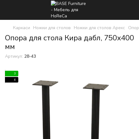
Каркаси
Ножки для столов
Ножки для столов Арекс
Опор
Опора для стола Кира дабл, 750х400
мм
Артикул:
28-43
3
4