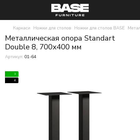
Каркаси
Ножки для столов
Ножки для столов BASE
Метал
Металлическая опора Standart
Double 8, 700х400 мм
Артикул:
01-64
3
4