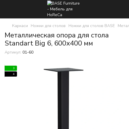
Каркаси
Ножки для столов
Ножки для столов BASE
Метал
Металлическая опора для стола
Standart Big 6, 600х400 мм
Артикул:
01-60
3
4