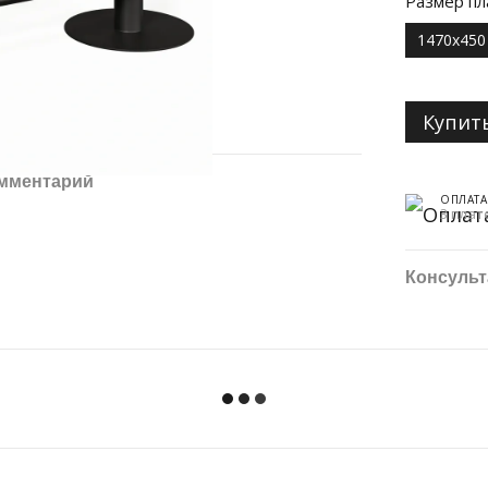
Размер пл
1470х450
Купит
омментарий
ОПЛАТА
3 плат
Консульт