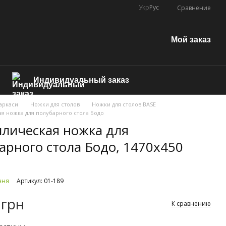
Укр
Рус
Сравнение
Мой заказ
Индивидуальный заказ
аркаси
Ножки для столов
Ножки для столов BASE
я ножка для полубарного стола Бодо
лическая ножка для
арного стола Бодо, 1470х450
ння
Артикул: 01-189
 грн
К сравнению