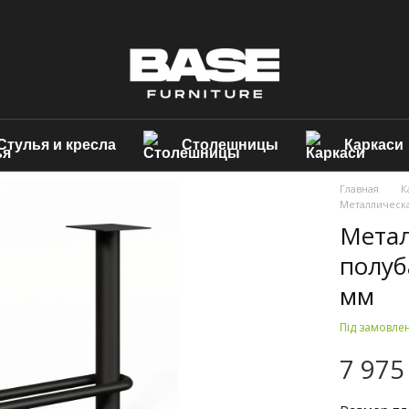
Стулья и кресла
Столешницы
Каркаси
Главная
К
Металлическа
Метал
полуб
мм
Під замовле
7 975