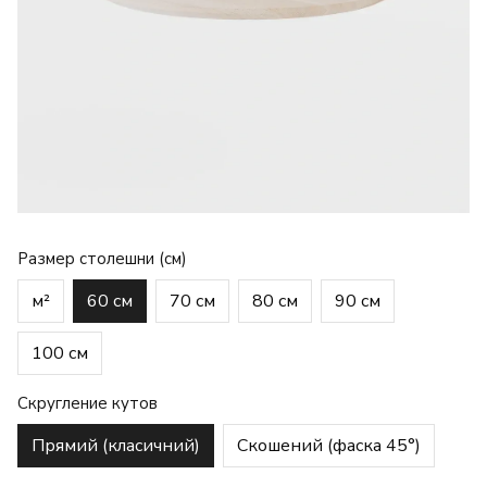
Размер столешни (см)
м²
60 см
70 см
80 см
90 см
100 см
Скругление кутов
Прямий (класичний)
Скошений (фаска 45°)