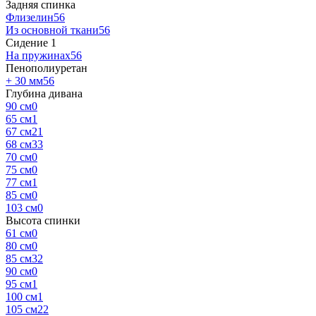
Задняя спинка
Флизелин
56
Из основной ткани
56
Сидение
‍
1
На пружинах
56
Пенополиуретан
+ 30 мм
56
Глубина дивана
90 см
0
65 см
1
67 см
21
68 см
33
70 см
0
75 см
0
77 см
1
85 см
0
103 см
0
Высота спинки
61 см
0
80 см
0
85 см
32
90 см
0
95 см
1
100 см
1
105 см
22