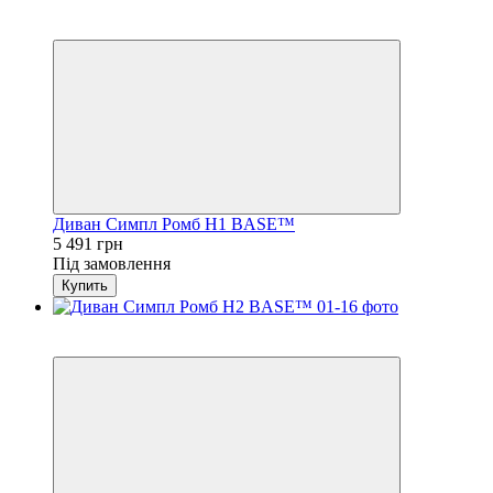
3
4
Диван Симпл Ромб H1 BASE™
5 491 грн
Під замовлення
Купить
3
4