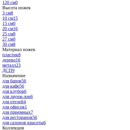
120 см
0
Высота ножек
3 см
8
10 см
15
15 см
0
20 см
16
25 см
8
27 см
0
30 см
8
Материал ножек
пластик
8
дерево
16
металл
23
ДСП
9
Назначение
для баров
56
для кафе
56
для клубов
6
для лаунж-зон
6
для отелей
4
для офисов
1
для приемных
7
для ресторанов
56
для салонов красоты
6
Коллекция