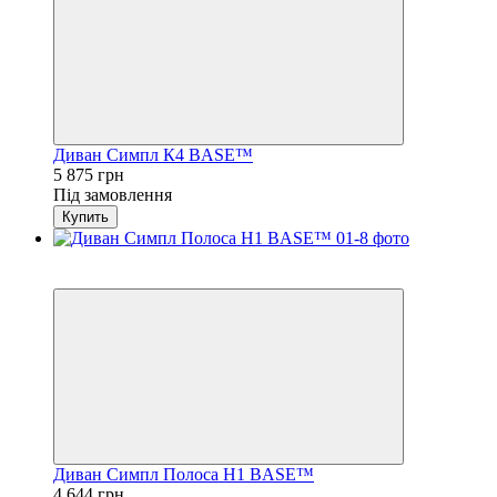
Диван Симпл К4 BASE™
5 875 грн
Під замовлення
Купить
3
4
Диван Симпл Полоса H1 BASE™
4 644 грн