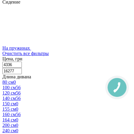
Сидение
На пружинах
Очистить все фильтры
Цена, грн
Длина дивана
80 см
0
100 см
56
120 см
56
140 см
56
150 см
0
155 см
0
160 см
56
164 см
0
200 см
0
240 см
0