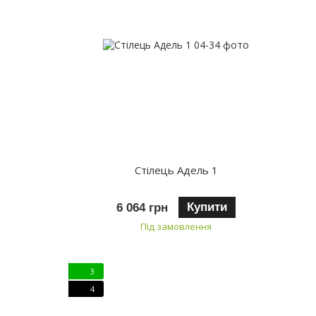
Стілець Адель 1
Купити
6 064 грн
Під замовлення
3
4