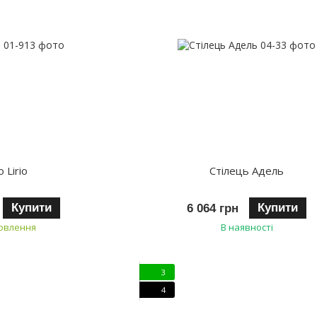
о Lirio
Стілець Адель
Купити
Купити
6 064 грн
мовлення
В наявності
3
4