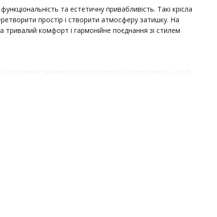
функціональність та естетичну привабливість. Такі крісла
перетворити простір і створити атмосферу затишку. На
на тривалий комфорт і гармонійне поєднання зі стилем
й асортимент м'яких крісел для дому, що поєднують у собі
зпосередньо у виробника очевидні:
 компромісу в якості
 і при виробництві домашніх меблів, забезпечуючи
ункціональне призначення предмета меблів. У нашому