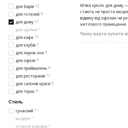
М'яке крісло для дому —
12
для барів
стають не просто місцем
9
для готелей
відміну від офісних чи 
12
для дому
житлового приміщення.
0
для їдальні
Чому варто купити м
12
для кафе
Компанія BASE Furniture
7
для клубів
найкращі якості професі
8
для лаунж-зон
Відсутність націнок 
9
для офісів
Контроль на всіх ет
8
для приймалень
Можливість вибору 
12
для ресторанів
8
Адаптація стандартн
для салонів краси
8
для терас
Прямий зв'язок з ви
Наш досвід створення м
Стиль
підвищену міцність і до
11
сучасний
Різновиди м'яких крі
0
модерн
Обираючи крісло м'яке 
0
сучасна класика