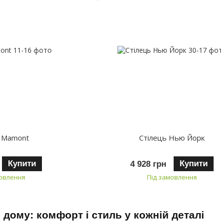
ь Mamont
Стілець Нью Йорк
Купити
Купити
4 928 грн
мовлення
Під замовлення
я дому: комфорт і стиль у кожній деталі