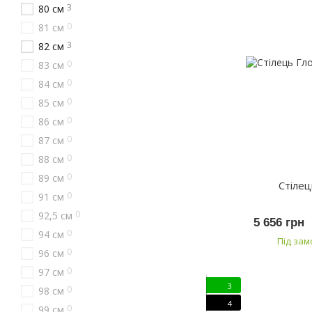
3
80 см
0
81 см
3
82 см
0
83 см
0
84 см
0
85 см
0
86 см
0
87 см
0
88 см
0
89 см
Стілец
0
91 см
0
92,5 см
5 656 грн
0
94 см
Під за
0
96 см
0
97 см
3
0
98 см
4
0
99 см