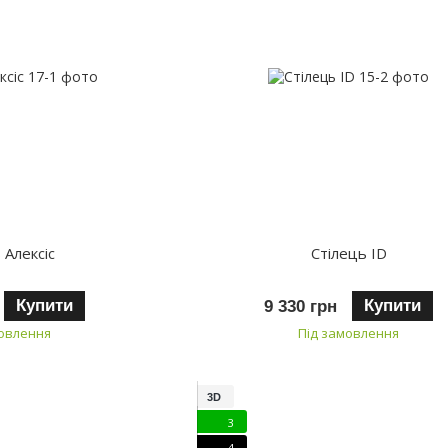
 Алексіс
Стілець ID
Купити
Купити
9 330 грн
мовлення
Під замовлення
3D
3
4