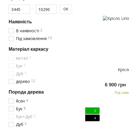
Від Ціна, грн
До Ціна, грн
ОК
Наявність
2
В наявності
10
Під замовлення
Матеріал каркасу
0
метал
0
Бук
Крісл
0
Дуб
12
дерево
6 900 грн
Порода дерева
Під за
4
Ясен
8
Бук
3
0
Бук+Дуб
4
3
Дуб