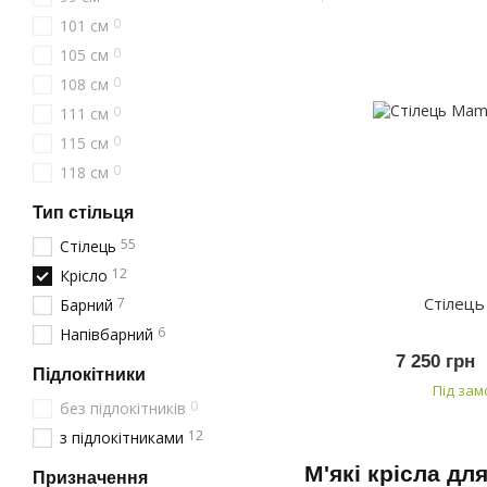
0
101 см
0
105 см
0
108 см
0
111 см
0
115 см
0
118 см
Тип стільця
55
Стілець
12
Крісло
Стілец
7
Барний
6
Напівбарний
7 250 грн
Підлокітники
Під за
0
без підлокітників
12
з підлокітниками
М'які крісла дл
Призначення