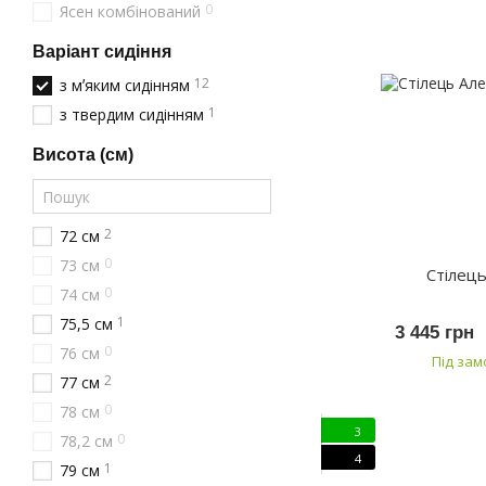
0
Ясен комбінований
Варіант сидіння
12
з мʼяким сидінням
1
з твердим сидінням
Висота (см)
2
72 см
0
73 см
Стілець
0
74 см
1
75,5 см
3 445 грн
0
76 см
Під за
2
77 см
0
78 см
3
0
78,2 см
4
1
79 см