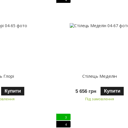
ь Глорі
Стілець Меделін
Купити
Купити
5 656 грн
мовлення
Під замовлення
3
4