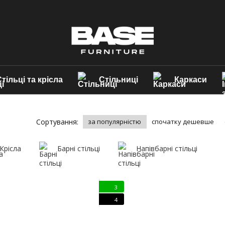
тільці та крісла
Стільниці
Каркаси
Сортування:
за популярністю
спочатку дешевше
Крісла
Барні стільці
Напівбарні стільці
3
4