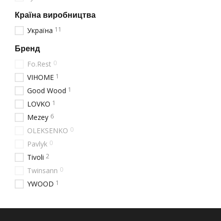
асортименті представлені
Країна виробництва
Класичні крісла з пі
11
Україна
Компактні крісла дл
Бренд
Глибокі крісла-коко
0
Fo.Rest
Крісла-гойдалки для
1
VIHOME
Крісла з високою сп
1
Good Wood
Модульні системи, 
1
LOVKO
Для створення гармонійн
6
Mezey
також
дивани
різних кон
0
OLEKSENKO
Особливості м'яких к
0
Pavlyk
Крісла м'які для дому в
2
Tivoli
Каркас із натуральн
0
Twinsann
1
Екологічно чисті нап
YWOOD
Оббивка з преміальн
Ергономічна констру