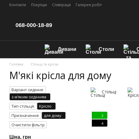
Перейти до основного контенту
Контакти
Покупцю
Співпраця
Галерея робіт
068-000-18-89
Дивани
Столи
С
Головна
Стільці та крісла
М'які крісла для дому
Варіант сидіння:
Стільці
з мʼяким сидінням
Тип стільця:
Крісло
Призначення:
для дому
3
4
Очистити фільтр
Ціна, грн