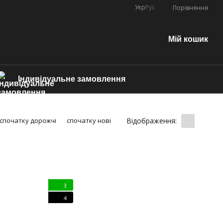
Укр
Рус
Порівняння
Мій кошик
Індивідуальне замовлення
Відображення:
спочатку дорожчі
спочатку нові
3
4