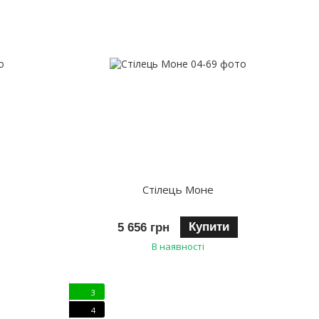
Стілець Моне
Купити
5 656 грн
В наявності
3
4