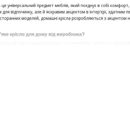
 це універсальний предмет меблів, який поєднує в собі комфорт, 
 для відпочинку, але й яскравим акцентом в інтер'єрі, здатним 
ресторанних моделей, домашні крісла розробляються з акцентом 
'яке крісло для дому від виробника?
, відомий український виробник якісних меблів, пропонує широки
йних меблів і домашній затишок. Переваги замовлення крісел бе
посередників дозволяє купити м'які крісла для дому недорого без
апах виробництва гарантує бездоганне виконання кожної деталі
матеріалів оббивки, кольору та фактури за вашим бажанням
их моделей під індивідуальні вимоги
робником у разі виникнення питань або побажань
еблів для вимогливого сегменту HoReCa ми успішно застосовуємо
вговічність кожного виробу.
сел для дому: яке обрати?
для дому, важливо враховувати не лише стиль інтер'єру, але й ф