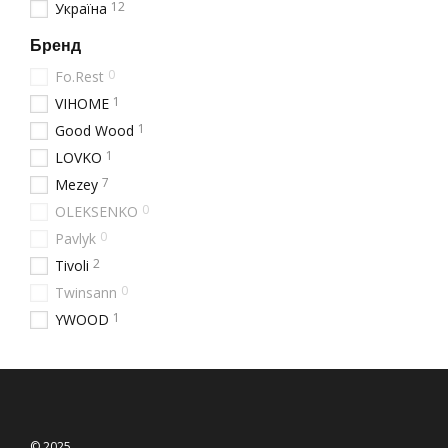
12
Україна
Бренд
0
Fo.Rest
1
VIHOME
1
Good Wood
1
LOVKO
7
Mezey
0
OLEKSENKO
0
Pavlyk
2
Tivoli
0
Twinsann
1
YWOOD
© 2025