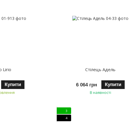
о Lirio
Стілець Адель
Купити
Купити
6 064 грн
мовлення
В наявності
3
4