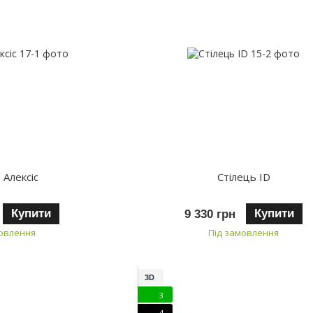
 Алексіс
Стілець ID
Купити
Купити
9 330 грн
мовлення
Під замовлення
3D
3
4