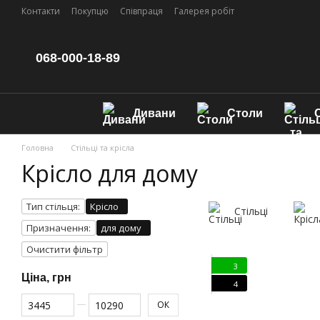
Перейти до основного контенту
Контакти
Покупцю
Співпраця
Галерея робіт
068-000-18-89
Дивани
Столи
С
Головна
Стільці та крісла
Крісло для дому
Тип стільця:
Крісло
Стільці
Призначення:
для дому
Очистити фільтр
3
Ціна, грн
4
Від Ціна, грн
До Ціна, грн
ОК