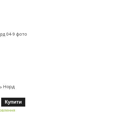
ць Норд
Купити
мовлення