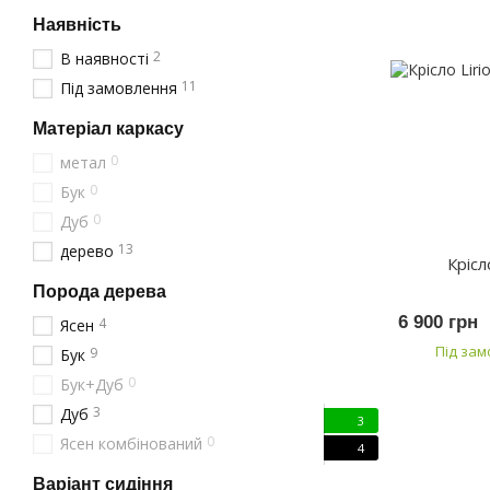
Наявність
2
В наявності
11
Під замовлення
Матеріал каркасу
0
метал
0
Бук
0
Дуб
13
дерево
Крісл
Порода дерева
6 900 грн
4
Ясен
Під за
9
Бук
0
Бук+Дуб
3
Дуб
3
0
Ясен комбінований
4
Варіант сидіння