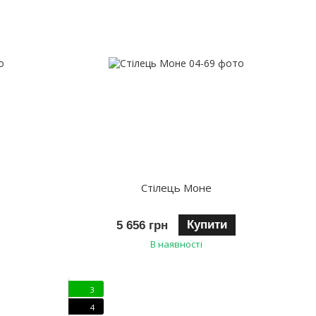
Стілець Моне
Купити
5 656 грн
В наявності
3
4