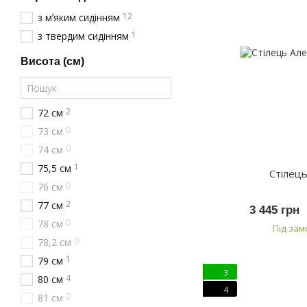
12
з мʼяким сидінням
1
з твердим сидінням
Висота (см)
2
72 см
0
73 см
0
74 см
1
75,5 см
Стілець
0
76 см
2
77 см
3 445 грн
0
78 см
Під за
0
78,2 см
1
79 см
3
4
80 см
4
0
81 см