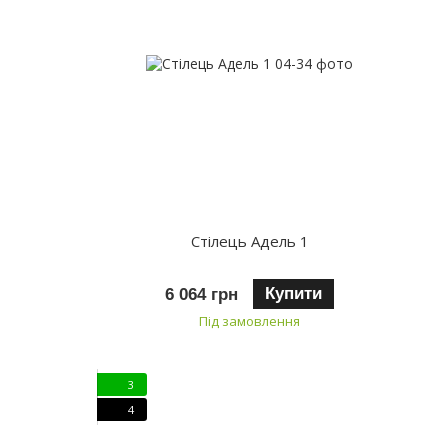
Стілець Адель 1
Купити
6 064 грн
Під замовлення
3
4