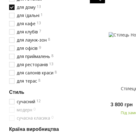
13
для дому
1
для їдальні
13
для кафе
7
для клубів
8
для лаунж-зон
9
для офісів
8
для приймалень
13
для ресторанів
8
для салонів краси
8
для терас
Стіле
Стиль
12
сучасний
3 800 грн
0
модерн
Під за
0
сучасна класика
Країна виробництва