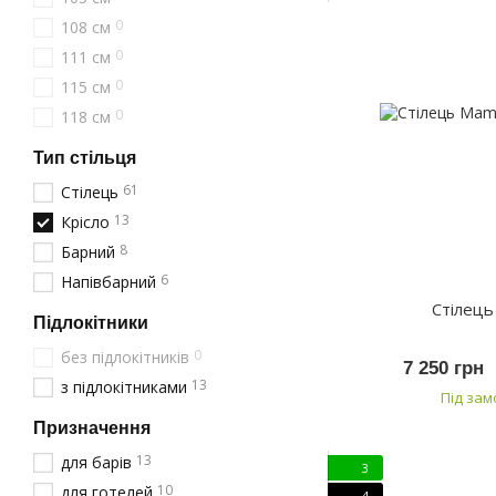
0
108 см
0
111 см
0
115 см
0
118 см
Тип стільця
61
Стілець
13
Крісло
8
Барний
6
Напівбарний
Стілец
Підлокітники
0
без підлокітників
7 250 грн
13
з підлокітниками
Під за
Призначення
13
для барів
3
10
для готелей
4