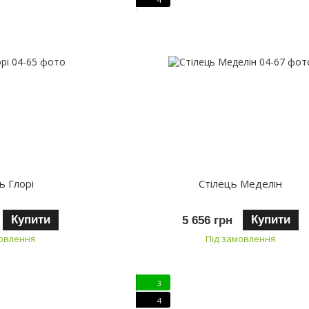
ь Глорі
Стілець Меделін
Купити
Купити
5 656 грн
мовлення
Під замовлення
3
4