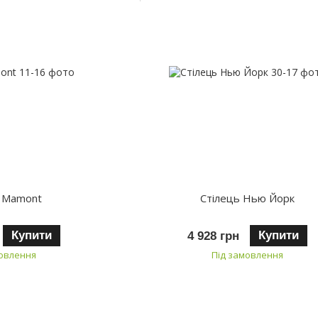
ь Mamont
Стілець Нью Йорк
Купити
Купити
4 928 грн
мовлення
Під замовлення