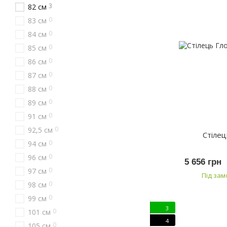
3
82 см
0
83 см
0
84 см
0
85 см
0
86 см
0
87 см
0
88 см
0
89 см
0
91 см
0
92,5 см
Стілец
0
94 см
0
96 см
5 656 грн
0
97 см
Під за
0
98 см
0
99 см
3
0
101 см
4
0
105 см