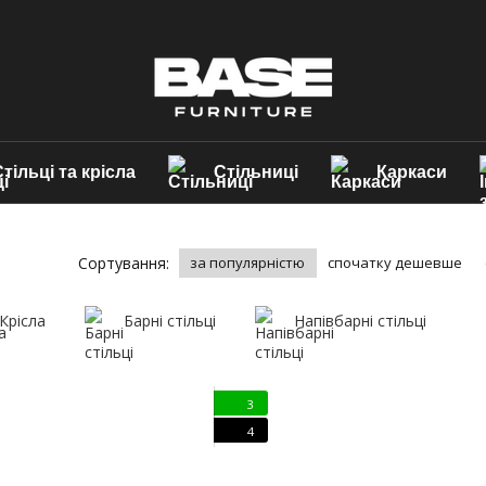
тільці та крісла
Стільниці
Каркаси
Сортування:
за популярністю
спочатку дешевше
Крісла
Барні стільці
Напівбарні стільці
3
4