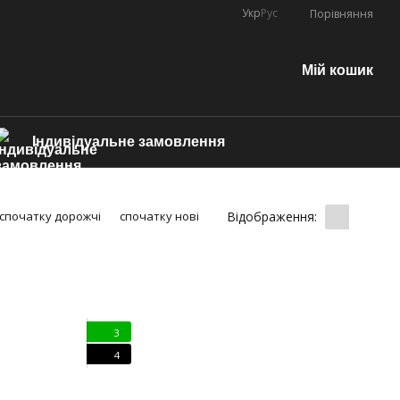
Укр
Рус
Порівняння
Мій кошик
Індивідуальне замовлення
Відображення:
спочатку дорожчі
спочатку нові
3
4