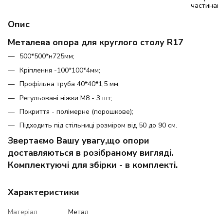
Опис
Металева опора для круглого столу R17
500*500*н725мм;
Кріплення -100*100*4мм;
Профільна труба 40*40*1,5 мм;
Регульовані ніжки М8 - 3 шт;
Покриття - полімерне (порошкове);
Підходить під стільниці розміром від 50 до 90 см.
Звертаємо Вашу увагу,що опори
доставляються в розібраному вигляді.
Комплектуючі для збірки - в комплекті.
Характеристики
Матеріал
Метал