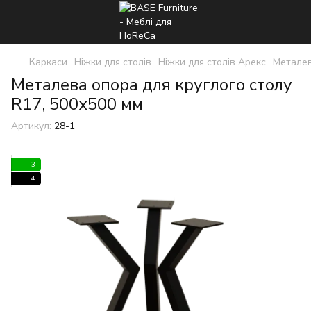
Каркаси
Ніжки для столів
Ніжки для столів Арекс
Металев
Металева опора для круглого столу
R17, 500х500 мм
Артикул:
28-1
3
4