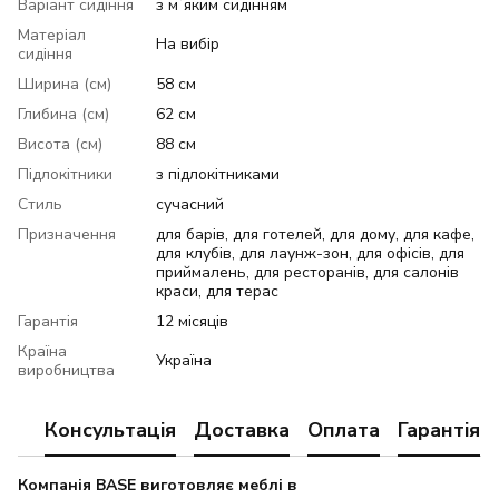
Варіант сидіння
з мʼяким сидінням
Матеріал
На вибір
сидіння
Ширина (см)
58 см
Глибина (см)
62 см
Висота (см)
88 см
Підлокітники
з підлокітниками
Стиль
сучасний
Призначення
для барів, для готелей, для дому, для кафе,
для клубів, для лаунж-зон, для офісів, для
приймалень, для ресторанів, для салонів
краси, для терас
Гарантія
12 місяців
Країна
Україна
виробництва
Консультація
Доставка
Оплата
Гарантія
Компанія BASE виготовляє меблі в