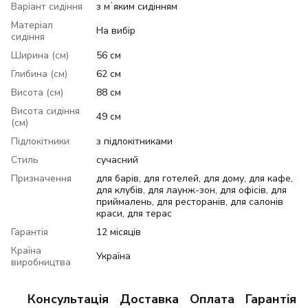
Варіант сидіння
з мʼяким сидінням
Матеріал
На вибір
сидіння
Ширина (см)
56 см
Глибина (см)
62 см
Висота (см)
88 см
Висота сидіння
49 см
(см)
Підлокітники
з підлокітниками
Стиль
сучасний
Призначення
для барів, для готелей, для дому, для кафе,
для клубів, для лаунж-зон, для офісів, для
приймалень, для ресторанів, для салонів
краси, для терас
Гарантія
12 місяців
Країна
Україна
виробництва
Консультація
Доставка
Оплата
Гарантія