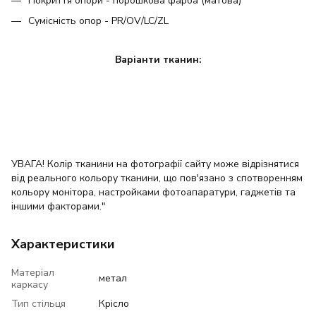
Покриття опори - порошкова фарба (матова)
Сумісність опор - PR/OV/LC/ZL
Варіанти тканин:
УВАГА! Колір тканини на фотографії сайту може відрізнятися
від реального кольору тканини, що пов'язано з спотворенням
кольору монітора, настройками фотоапаратури, гаджетів та
іншими факторами."
Характеристики
Матеріал
метал
каркасу
Тип стільця
Крісло