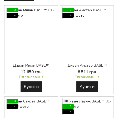
3
3
4
4
Диван Мілан BASE™
Диван Амстер BASE™
12 650 грн
8 511 грн
Під замовлення
Під замовлення
Купити
Купити
3
3D
4
3
4