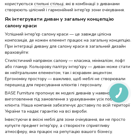
користуються
стильні стільці
, які в комбінації з диванами
створюють цілісний і гармонійний інтер'єр зони очікування.
Як інтегрувати диван у загальну концепцію
салону краси
Успішний інтер'єр салону краси — це завжди цілісна
композиція, де кожен елемент працює на загальну концепцію.
При інтеграції дивану для салону краси в загальний дизайн
враховуйте:
Стилістичний напрямок салону — класика, мінімалізм, лофт
або гламур. Кольорову палітру інтер'єру — диван може стати
як нейтральним елементом, так і яскравим акцентом.
Ергономіку простору — важливо, щоб меблі не створювали
перешкод для пересування клієнтів і персоналу.
BASE Furniture пропонує як моделі диванів у наявності, так і
виготовлення під замовлення з урахуванням усіх побажань
клієнта. Наша компанія забезпечує доставку по всій території
України та надає гарантію на всі вироби.
Інвестуючи в якісні меблі для зони очікування, ви не просто
купуєте предмет інтер'єру, а створюєте сприятливу
атмосферу, яка працює на репутацію вашого бізнесу.