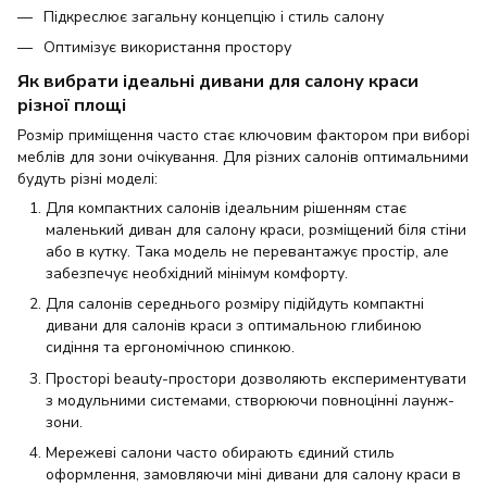
Підкреслює загальну концепцію і стиль салону
Оптимізує використання простору
Як вибрати ідеальні дивани для салону краси
різної площі
Розмір приміщення часто стає ключовим фактором при виборі
меблів для зони очікування. Для різних салонів оптимальними
будуть різні моделі:
Для компактних салонів ідеальним рішенням стає
маленький диван для салону краси, розміщений біля стіни
або в кутку. Така модель не перевантажує простір, але
забезпечує необхідний мінімум комфорту.
Для салонів середнього розміру підійдуть компактні
дивани для салонів краси з оптимальною глибиною
сидіння та ергономічною спинкою.
Просторі beauty-простори дозволяють експериментувати
з модульними системами, створюючи повноцінні лаунж-
зони.
Мережеві салони часто обирають єдиний стиль
оформлення, замовляючи міні дивани для салону краси в