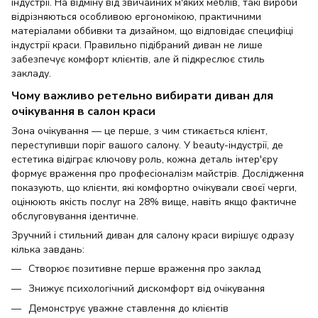
індустрії. На відміну від звичайних м'яких меблів, такі вироби
відрізняються особливою ергономікою, практичними
матеріалами оббивки та дизайном, що відповідає специфіці
індустрії краси. Правильно підібраний диван не лише
забезпечує комфорт клієнтів, але й підкреслює стиль
закладу.
Чому важливо ретельно вибирати диван для
очікування в салон краси
Зона очікування — це перше, з чим стикається клієнт,
переступивши поріг вашого салону. У beauty-індустрії, де
естетика відіграє ключову роль, кожна деталь інтер'єру
формує враження про професіоналізм майстрів. Дослідження
показують, що клієнти, які комфортно очікували своєї черги,
оцінюють якість послуг на 28% вище, навіть якщо фактичне
обслуговування ідентичне.
Зручний і стильний диван для салону краси вирішує одразу
кілька завдань:
Створює позитивне перше враження про заклад
Знижує психологічний дискомфорт від очікування
Демонструє уважне ставлення до клієнтів