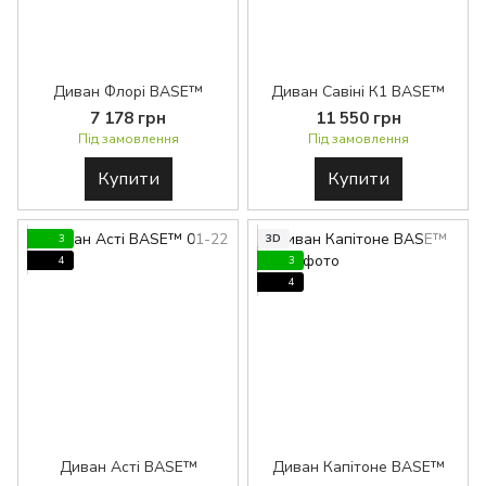
Диван Флорі BASE™
Диван Савіні К1 BASE™
7 178 грн
11 550 грн
Під замовлення
Під замовлення
Купити
Купити
3
3D
4
3
4
Диван Асті BASE™
Диван Капітоне BASE™