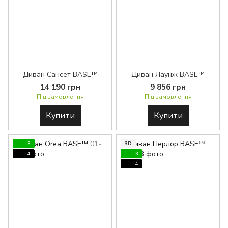
Диван Сансет BASE™
Диван Лаунж BASE™
14 190 грн
9 856 грн
Під замовлення
Під замовлення
Купити
Купити
3
3D
4
3
4