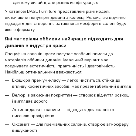
єдиному дизайні, але різних конфігураціях.
У каталозі BASE Furniture представлені різні моделі,
включаючи популярні
дивани з колекції Релакс
, які відмінно
підходять для створення затишної атмосфери в салоні будь-
якого формату.
Які матеріали оббивки найкраще підходять для
диванів в індустрії краси
Специфіка салонів краси висуває особливі вимоги до
матеріалів оббивки диванів. Ідеальний варіант має
поєднувати естетичність, практичність і довговічність.
Найбільш оптимальними вважаються:
Екошкіра преміум-класу — легко чиститься, стійка до
впливу косметичних засобів, має презентабельний вигляд
Велюр із захисним покриттям — створює відчуття розкоші
і виглядає дорого
Антивандальні тканини — підходять для салонів з
високою прохідністю
Оксамит — для преміальних салонів, створює атмосферу
вишуканості