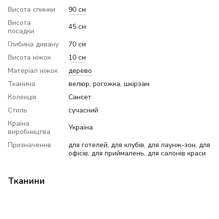
Висота спинки
90 см
Висота
45 см
посадки
Глибина дивану
70 см
Висота ніжок
10 см
Матеріал ніжок
дерево
Тканина
велюр, рогожка, шкірзам
Колекція
Сансет
Стиль
сучасний
Країна
Україна
виробництва
Призначення
для готелей, для клубів, для лаунж-зон, для
офісів, для приймалень, для салонів краси
Тканини