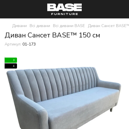
Дивани
Всі дивани
Всі дивани BASE
Диван Сансет BASE
Диван Сансет BASE™ 150 см
Артикул:
01-173
3
4