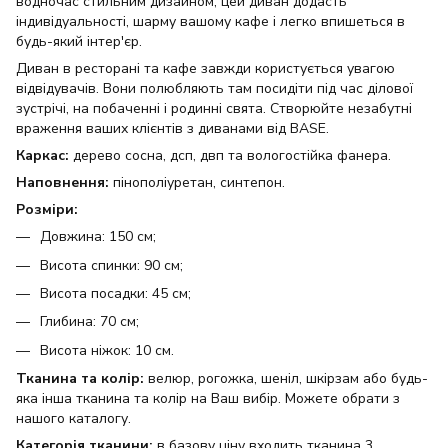
водночас стильним дизайном, цей диван додасть
індивідуальності, шарму вашому кафе і легко впишеться в
будь-який інтер'єр.
Диван в ресторані та кафе завжди користується увагою
відвідувачів. Вони полюбляють там посидіти під час ділової
зустрічі, на побаченні і родинні свята. Створюйте незабутні
враження ваших клієнтів з диванами від BASE.
Каркас:
дерево сосна, дсп, двп та вологостійка фанера.
Наповнення:
пінополіуретан, синтепон.
Розміри:
Довжина: 150 см;
Висота спинки: 90 см;
Висота посадки: 45 см;
Глибина: 70 см;
Висота ніжок: 10 см.
Тканина та колір:
велюр, рогожка, шеніл, шкірзам або будь-
яка інша тканина та колір на Ваш вибір. Можете обрати з
нашого каталогу.
Категорія тканини:
в базову ціну входить тканина 3