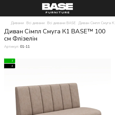
Дивани
Всі дивани
Всі дивани BASE
Диван Сімпл Смуга 
Диван Сімпл Смуга К1 BASE™ 100
см Флізелін
Артикул:
01-11
3
4