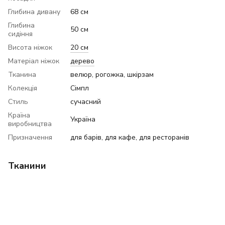
Глибина дивану
68 см
Глибина
50 см
сидіння
Висота ніжок
20 см
Матеріал ніжок
дерево
Тканина
велюр, рогожка, шкірзам
Колекція
Сімпл
Стиль
сучасний
Країна
Україна
виробництва
Призначення
для барів, для кафе, для ресторанів
Тканини