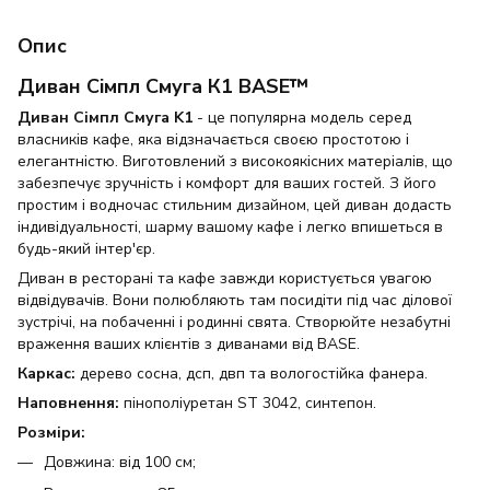
Опис
Диван Сімпл Смуга К1 BASE™
Диван Сімпл Смуга K1
- це популярна модель серед
власників кафе, яка відзначається своєю простотою і
елегантністю. Виготовлений з високоякісних матеріалів, що
забезпечує зручність і комфорт для ваших гостей. З його
простим і водночас стильним дизайном, цей диван додасть
індивідуальності, шарму вашому кафе і легко впишеться в
будь-який інтер'єр.
Диван в ресторані та кафе завжди користується увагою
відвідувачів. Вони полюбляють там посидіти під час ділової
зустрічі, на побаченні і родинні свята. Створюйте незабутні
враження ваших клієнтів з диванами від BASE.
Каркас:
дерево сосна, дсп, двп та вологостійка фанера.
Наповнення:
пінополіуретан ST 3042, синтепон.
Розміри:
Довжина: від 100 см;