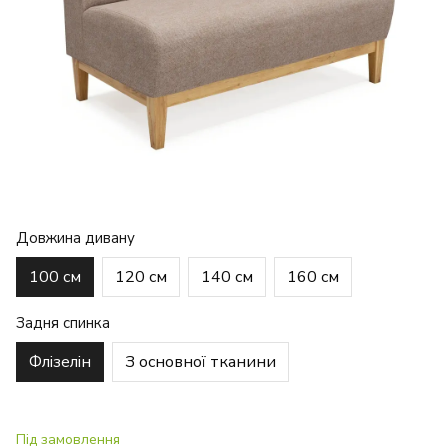
Довжина дивану
100 см
120 см
140 см
160 см
Задня спинка
Флізелін
З основної тканини
Під замовлення