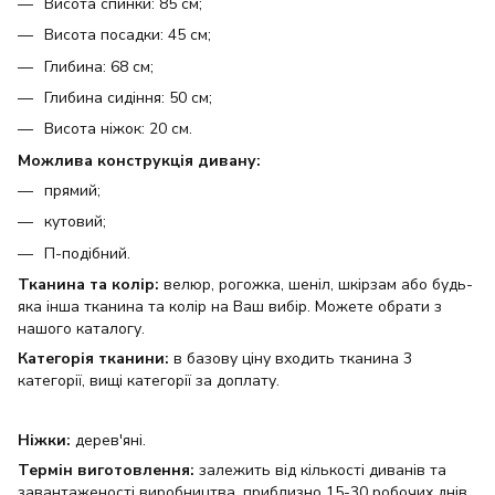
Висота спинки: 85 см;
Висота посадки: 45 см;
Глибина: 68 см;
Глибина сидіння: 50 см;
Висота ніжок: 20 см.
Можлива конструкція дивану:
прямий;
кутовий;
П-подібний.
Тканина та колір:
велюр, рогожка, шеніл, шкірзам або будь-
яка інша тканина та колір на Ваш вибір. Можете обрати з
нашого каталогу.
Категорія тканини:
в базову ціну входить тканина 3
категорії, вищі категорії за доплату.
Ніжки:
дерев'яні.
Термін виготовлення:
залежить від кількості диванів та
завантаженості виробництва, приблизно 15-30 робочих днів.