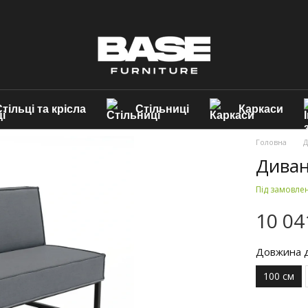
тільці та крісла
Стільниці
Каркаси
Головна
Диван
Під замовле
10 04
Довжина 
100 см