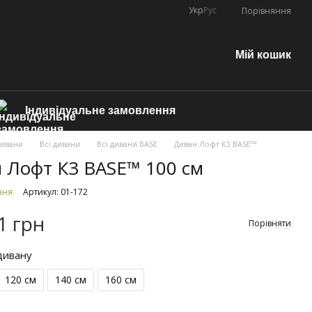
Укр
Рус
Порівняння
Мій кошик
Індивідуальне замовлення
Дивани
Всі дивани
Всі дивани BASE
Диван Лофт К3 BASE™
 Лофт К3 BASE™ 100 см
ння
Артикул: 01-172
1 грн
Порівняти
дивану
120 см
140 см
160 см