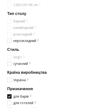
Коли ви вирішуєте купит
0
120х120+40 см
спеціалізується на ство
інтенсивну експлуатацію
Тип столу
Чому варто купити ст
0
барний
0
Наші столи для пивних б
напівбарний
суворий контроль якості
0
розкладний
індивідуальними розміра
2
нерозкладний
Столи для суші бару:
Стиль
Столи для суші бару пот
0
лофт
концепції азіатської ку
3
сучасний
естетики.
Доставка і гарантія 
Країна виробництва
BASE Furniture забезпеч
3
Україна
безпеку вантажу. На вс
Призначення
столи для барів ціни з у
3
для барів
Звертайтеся до нас за 
3
пивних барів ціни та ін
для готелей
закладу.