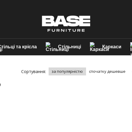
тільці та крісла
Стільниці
Каркаси
Сортування:
за популярністю
спочатку дешевше