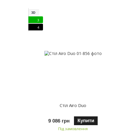
3D
3
4
Стіл Airo Duo
Купити
9 086 грн
Під замовлення