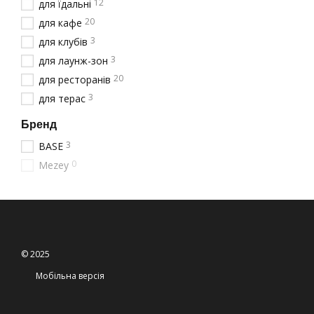
12
для їдальні
Окрім столів, рекоменду
20
для кафе
3
для клубів
3
для лаунж-зон
20
для ресторанів
3
для терас
Бренд
3
BASE
0
Mezey
© 2025
Мобільна версія