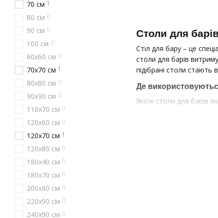
1
70 см
0
80 см
0
90 см
Столи для барі
0
100 см
Стіл для бару – це спец
0
60х60 см
столи для барів витриму
1
підібрані столи стають 
70х70 см
0
80х80 см
Де використовуються
0
90х90 см
Якісні столи для барів з
0
110х70 см
Пивні бари і паби б
0
120х60 см
Суші-бари і азіатськ
1
120х70 см
Кав'ярні і кафе з ба
0
120х80 см
Нічні клуби і розваж
0
180х40 см
0
Готелі з лобі-барами
180х70 см
0
200х80 см
Торговельні центри 
0
220х90 см
Переваги замовлення
0
240х90 см