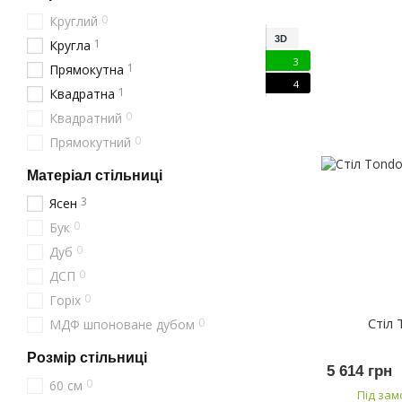
0
Круглий
3D
1
Кругла
3
1
Прямокутна
4
1
Квадратна
0
Квадратний
0
Прямокутний
Матеріал стільниці
3
Ясен
0
Бук
0
Дуб
0
ДСП
0
Горіх
Стіл
0
МДФ шпоноване дубом
Розмір стільниці
5 614 грн
0
60 см
Під за