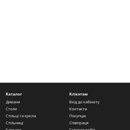
ємо звернути увагу на наші
барні стільці
та
дивани
, які ідеально
Каталог
Клієнтам
Дивани
Вхід до кабінету
Столи
Контакти
Стільці та крісла
Покупцю
Стільниці
Співпраця
Каркаси
Галерея робіт