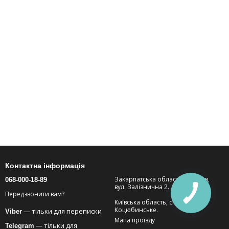
 доповнять інтер'єр вашого закладу.
Контактна інформація
Закарпатська область, м. Тячів,
068-000-18-89
вул. Залізнична 2.
Передзвонити вам?
Київська область, смт.
Коцюбинське.
— тільки для переписки
Viber
Мапа проїзду
— тільки для
Telegram