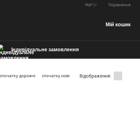
Укр
Рус
Порівняння
Мій кошик
Індивідуальне замовлення
Відображення:
спочатку дорожчі
спочатку нові