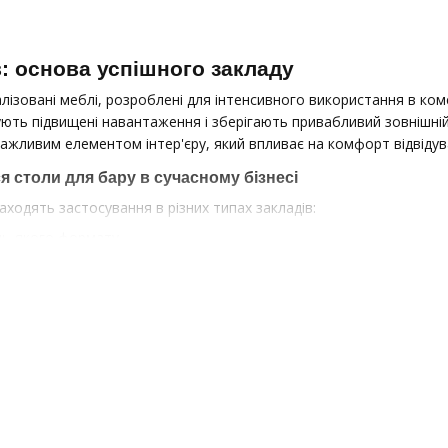
в: основа успішного закладу
іалізовані меблі, розроблені для інтенсивного використання в ком
ють підвищені навантаження і зберігають привабливий зовнішній
важливим елементом інтер'єру, який впливає на комфорт відвідув
 столи для бару в сучасному бізнесі
находять застосування в різних типах закладів:
удь-якого формату
і ресторани
рною зоною
альні центри
з зонами громадського харчування
 столів для пивного бару у виробника