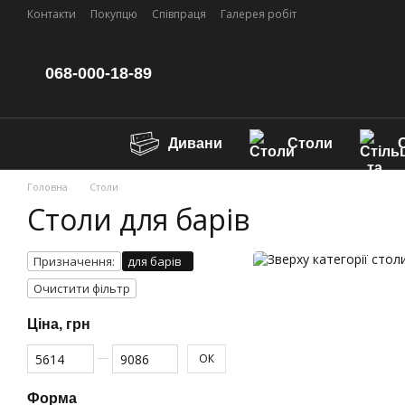
Перейти до основного контенту
Контакти
Покупцю
Співпраця
Галерея робіт
068-000-18-89
Дивани
Столи
С
Головна
Столи
Столи для барів
Призначення:
для барів
Очистити фільтр
Ціна, грн
Від Ціна, грн
До Ціна, грн
ОК
Форма