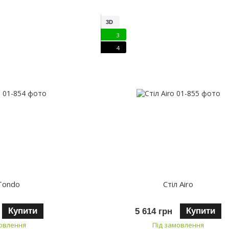
3D
3
4
 Tondo
Стіл Airo
Купити
Купити
5 614 грн
мовлення
Під замовлення