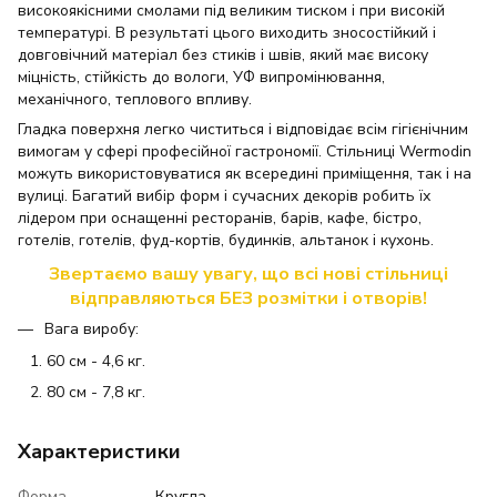
високоякісними смолами під великим тиском і при високій
температурі. В результаті цього виходить зносостійкий і
довговічний матеріал без стиків і швів, який має високу
міцність, стійкість до вологи, УФ випромінювання,
механічного, теплового впливу.
Гладка поверхня легко чиститься і відповідає всім гігієнічним
вимогам у сфері професійної гастрономії. Стільниці Wermodin
можуть використовуватися як всередині приміщення, так і на
вулиці. Багатий вибір форм і сучасних декорів робить їх
лідером при оснащенні ресторанів, барів, кафе, бістро,
готелів, готелів, фуд-кортів, будинків, альтанок і кухонь.
Звертаємо вашу увагу, що всі нові стільниці
відправляються БЕЗ розмітки і отворів!
Вага виробу:
60 см - 4,6 кг.
80 см - 7,8 кг.
Характеристики
Форма
Кругла