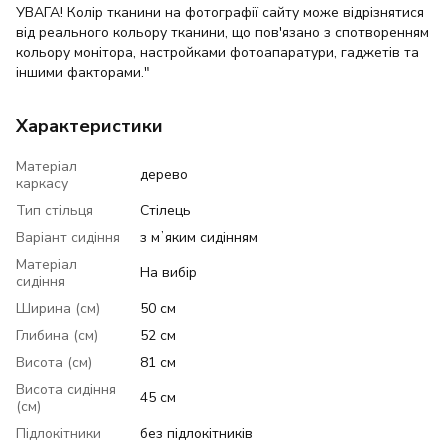
УВАГА! Колір тканини на фотографії сайту може відрізнятися
від реального кольору тканини, що пов'язано з спотворенням
кольору монітора, настройками фотоапаратури, гаджетів та
іншими факторами."
Характеристики
Матеріал
дерево
каркасу
Тип стільця
Стілець
Варіант сидіння
з мʼяким сидінням
Матеріал
На вибір
сидіння
Ширина (см)
50 см
Глибина (см)
52 см
Висота (см)
81 см
Висота сидіння
45 см
(см)
Підлокітники
без підлокітників