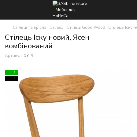
Стільці та крісла
Стільці
Стільці Good Wood
Стілець Іску 
Стілець Іску новий, Ясен
комбінований
Артикул:
17-4
3
4