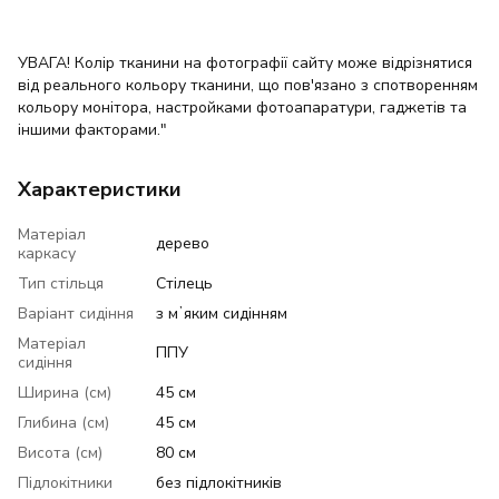
УВАГА! Колір тканини на фотографії сайту може відрізнятися
від реального кольору тканини, що пов'язано з спотворенням
кольору монітора, настройками фотоапаратури, гаджетів та
іншими факторами."
Характеристики
Матеріал
дерево
каркасу
Тип стільця
Стілець
Варіант сидіння
з мʼяким сидінням
Матеріал
ППУ
сидіння
Ширина (см)
45 см
Глибина (см)
45 см
Висота (см)
80 см
Підлокітники
без підлокітників