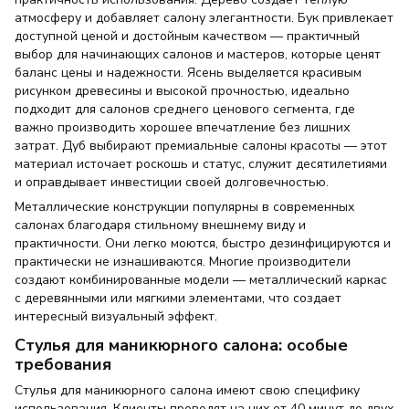
атмосферу и добавляет салону элегантности. Бук привлекает
доступной ценой и достойным качеством — практичный
выбор для начинающих салонов и мастеров, которые ценят
баланс цены и надежности. Ясень выделяется красивым
рисунком древесины и высокой прочностью, идеально
подходит для салонов среднего ценового сегмента, где
важно производить хорошее впечатление без лишних
затрат. Дуб выбирают премиальные салоны красоты — этот
материал источает роскошь и статус, служит десятилетиями
и оправдывает инвестиции своей долговечностью.
Металлические конструкции популярны в современных
салонах благодаря стильному внешнему виду и
практичности. Они легко моются, быстро дезинфицируются и
практически не изнашиваются. Многие производители
создают комбинированные модели — металлический каркас
с деревянными или мягкими элементами, что создает
интересный визуальный эффект.
Стулья для маникюрного салона: особые
требования
Стулья для маникюрного салона имеют свою специфику
использования. Клиенты проводят на них от 40 минут до двух