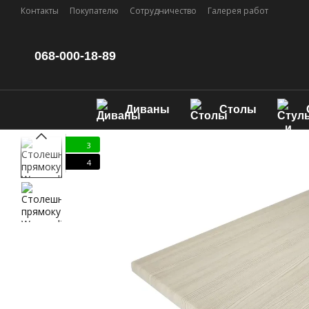
Перейти к основному контенту
Контакты
Покупателю
Сотрудничество
Галерея работ
068-000-18-89
Диваны
Столы
3
4