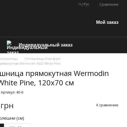
Укр
Рус
Сравнение
Мой заказ
Индивидуальный заказ
толешницы
Столешницы Ком-форт
рямокутная Wermodin 4522 White Pine
шница прямокутная Wermodin
White Pine, 120х70 см
Артикул: 40-6
 грн
К сравнению
олешни (см)