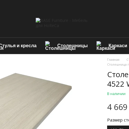
Стулья и кресла
Столешницы
Каркаси
Главная
С
Столешница п
Столе
4522 
В наличии
4 669
Размер ст