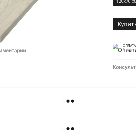
120х70 с
Купит
ОПЛАТА
3 плат
омментарий
Консульт