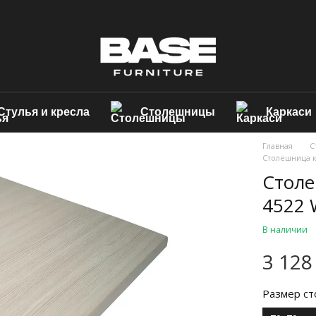
Стулья и кресла
Столешницы
Каркаси
Главная
С
Столешница к
Столе
4522 
В наличии
3 128
Размер ст