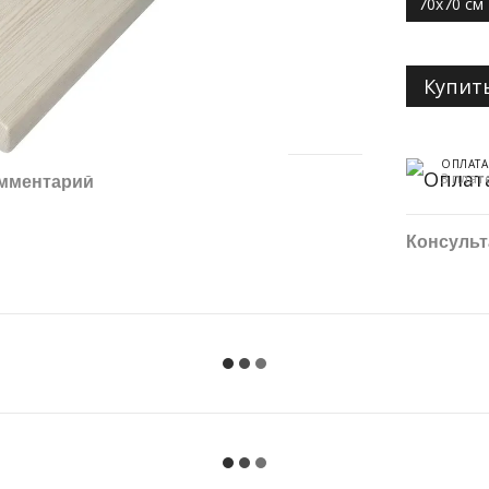
70х70 см
Купит
ОПЛАТА
3 плат
омментарий
Консульт