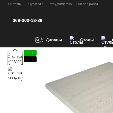
Перейти к основному контенту
Контакты
Покупателю
Сотрудничество
Галерея работ
068-000-18-89
Диваны
Столы
3
4