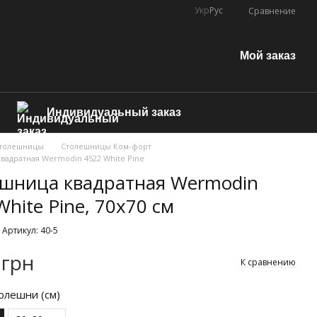
Укр
Рус
Сравнение
Мой заказ
Индивидуальный заказ
толешницы
Столешницы Ком-форт
вадратная Wermodin 4522 White Pine
шница квадратная Wermodin
White Pine, 70х70 см
Артикул: 40-5
 грн
К сравнению
олешни (см)